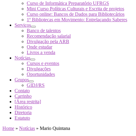
Curso de Informática Preparatório UFRGS
Mini Curso Políticas Culturais e Escrita de projetos
Curso online: Bancos de Dados para Bibliotecários
1º Bibliotecas em Movimento: Entrelaçando Saberes
Serviços
Banco de talentos
Recomendação salarial
Divulgação pela ARB
Onde estudar
Livros a venda
Notícias
Cursos e eventos
Divulgações
Oportunidades
Grupos
GIDJ/RS
Contato
Carrinho
[Área restrita]
Histórico
Diretoria
Estatuto
Home
»
Notícias
»
Mario Quintana