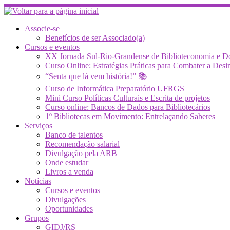
Skip
to
content
Associe-se
Benefícios de ser Associado(a)
Cursos e eventos
XX Jornada Sul-Rio-Grandense de Biblioteconomia e 
Curso Online: Estratégias Práticas para Combater a 
“Senta que lá vem história!” 📚
Curso de Informática Preparatório UFRGS
Mini Curso Políticas Culturais e Escrita de projetos
Curso online: Bancos de Dados para Bibliotecários
1º Bibliotecas em Movimento: Entrelaçando Saberes
Serviços
Banco de talentos
Recomendação salarial
Divulgação pela ARB
Onde estudar
Livros a venda
Notícias
Cursos e eventos
Divulgações
Oportunidades
Grupos
GIDJ/RS