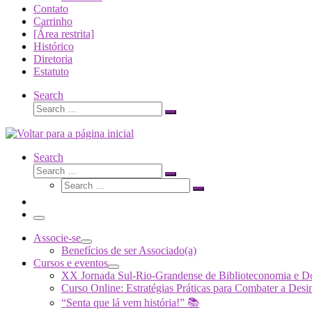
Contato
Carrinho
[Área restrita]
Histórico
Diretoria
Estatuto
Search
Search
Search
…
Search
Search
Search
Search
…
Search
…
Menu
Associe-se
Benefícios de ser Associado(a)
Cursos e eventos
XX Jornada Sul-Rio-Grandense de Biblioteconomia e 
Curso Online: Estratégias Práticas para Combater a 
“Senta que lá vem história!” 📚