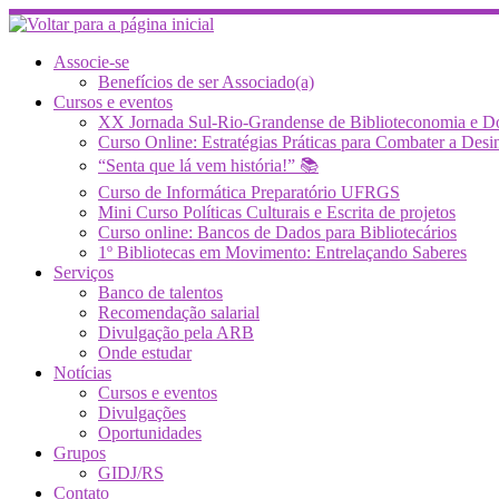
Skip
to
content
Associe-se
Benefícios de ser Associado(a)
Cursos e eventos
XX Jornada Sul-Rio-Grandense de Biblioteconomia e 
Curso Online: Estratégias Práticas para Combater a 
“Senta que lá vem história!” 📚
Curso de Informática Preparatório UFRGS
Mini Curso Políticas Culturais e Escrita de projetos
Curso online: Bancos de Dados para Bibliotecários
1º Bibliotecas em Movimento: Entrelaçando Saberes
Serviços
Banco de talentos
Recomendação salarial
Divulgação pela ARB
Onde estudar
Notícias
Cursos e eventos
Divulgações
Oportunidades
Grupos
GIDJ/RS
Contato