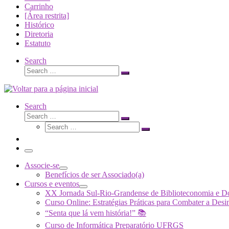
Carrinho
[Área restrita]
Histórico
Diretoria
Estatuto
Search
Search
Search
…
Search
Search
Search
Search
…
Search
…
Menu
Associe-se
Benefícios de ser Associado(a)
Cursos e eventos
XX Jornada Sul-Rio-Grandense de Biblioteconomia e 
Curso Online: Estratégias Práticas para Combater a 
“Senta que lá vem história!” 📚
Curso de Informática Preparatório UFRGS