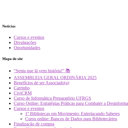
Notícias
Cursos e eventos
Divulgações
Oportunidades
Mapa do site
“Senta que lá vem história!” 📚
ASSEMBLEIA GERAL ORDINÁRIA 2025
Benefícios de ser Associado(a)
Carrinho
CiviCRM
Curso de Informática Preparatório UFRGS
Curso Online: Estratégias Práticas para Combater a Desin
Cursos e eventos
1º Bibliotecas em Movimento: Entrelaçando Saberes
Curso online: Bancos de Dados para Bibliotecários
Finalização de compra