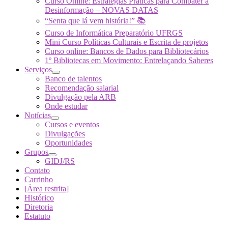
Curso Online: Estratégias Práticas para Combater a
Desinformação – NOVAS DATAS
“Senta que lá vem história!” 📚
Curso de Informática Preparatório UFRGS
Mini Curso Políticas Culturais e Escrita de projetos
Curso online: Bancos de Dados para Bibliotecários
1º Bibliotecas em Movimento: Entrelaçando Saberes
Serviços
Banco de talentos
Recomendação salarial
Divulgação pela ARB
Onde estudar
Notícias
Cursos e eventos
Divulgações
Oportunidades
Grupos
GIDJ/RS
Contato
Carrinho
[Área restrita]
Histórico
Diretoria
Estatuto