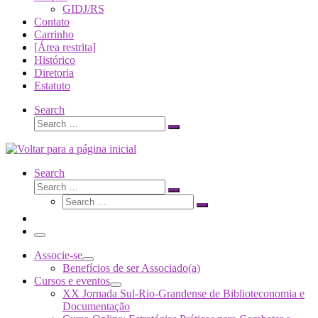
GIDJ/RS
Contato
Carrinho
[Área restrita]
Histórico
Diretoria
Estatuto
Search
Search
Search
…
Search
Search
Search
Search
…
Search
…
Menu
Associe-se
Benefícios de ser Associado(a)
Cursos e eventos
XX Jornada Sul-Rio-Grandense de Biblioteconomia e
Documentação