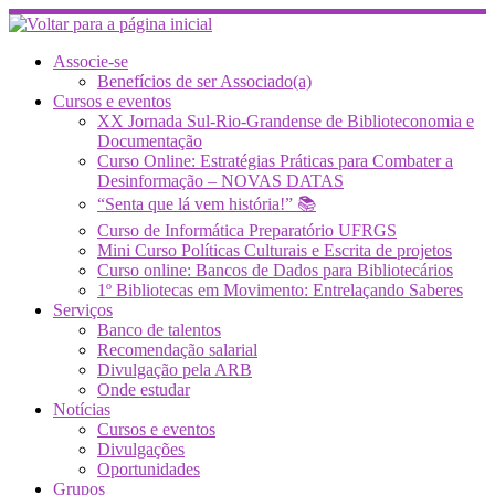
Skip
to
content
Associe-se
Benefícios de ser Associado(a)
Cursos e eventos
XX Jornada Sul-Rio-Grandense de Biblioteconomia e
Documentação
Curso Online: Estratégias Práticas para Combater a
Desinformação – NOVAS DATAS
“Senta que lá vem história!” 📚
Curso de Informática Preparatório UFRGS
Mini Curso Políticas Culturais e Escrita de projetos
Curso online: Bancos de Dados para Bibliotecários
1º Bibliotecas em Movimento: Entrelaçando Saberes
Serviços
Banco de talentos
Recomendação salarial
Divulgação pela ARB
Onde estudar
Notícias
Cursos e eventos
Divulgações
Oportunidades
Grupos