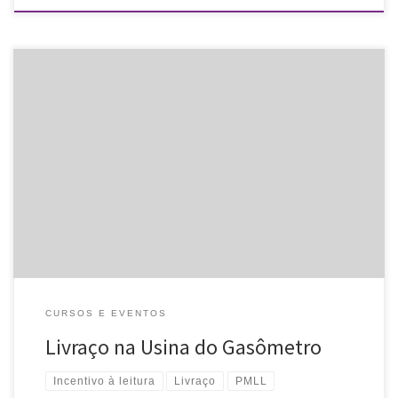
O Conselho Municipal do Livro e Leitura convida para o Livraço na
Usina do Gasômetro, durante a Semana do Livro, que acontece
de 18 a 23 de abril. Data: 19/04/2015 […]
CURSOS E EVENTOS
Livraço na Usina do Gasômetro
Incentivo à leitura
Livraço
PMLL