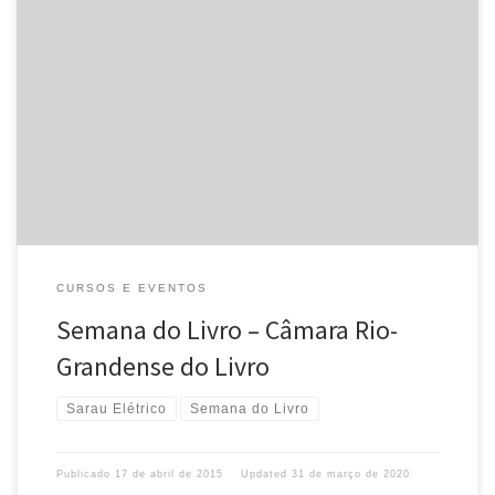
Divulgamos a programação da Semana do Livro promovida pela
Câmara Rio-Grandense do Livro e que terá entre as atrações a
apresentação do Sarau Elétrico. Data: 22/04/2015 Horário:
19h30min Local: Centro […]
CURSOS E EVENTOS
Semana do Livro – Câmara Rio-
Grandense do Livro
Sarau Elétrico
Semana do Livro
Publicado
17 de abril de 2015
Updated
31 de março de 2020