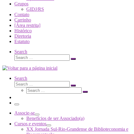
Grupos
GIDJ/RS
Contato
Carrinho
[Área restrita]
Histórico
Diretoria
Estatuto
Search
Search
Search
…
Search
Search
Search
Search
…
Search
…
Menu
Associe-se
Benefícios de ser Associado(a)
Cursos e eventos
XX Jornada Sul-Rio-Grandense de Biblioteconomia e