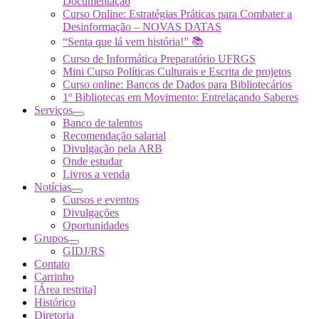
Documentação
Curso Online: Estratégias Práticas para Combater a
Desinformação – NOVAS DATAS
“Senta que lá vem história!” 📚
Curso de Informática Preparatório UFRGS
Mini Curso Políticas Culturais e Escrita de projetos
Curso online: Bancos de Dados para Bibliotecários
1º Bibliotecas em Movimento: Entrelaçando Saberes
Serviços
Banco de talentos
Recomendação salarial
Divulgação pela ARB
Onde estudar
Livros a venda
Notícias
Cursos e eventos
Divulgações
Oportunidades
Grupos
GIDJ/RS
Contato
Carrinho
[Área restrita]
Histórico
Diretoria