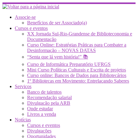
Skip
to
content
Associe-se
Benefícios de ser Associado(a)
Cursos e eventos
XX Jornada Sul-Rio-Grandense de Biblioteconomia e
Documentação
Curso Online: Estratégias Práticas para Combater a
Desinformação – NOVAS DATAS
“Senta que lá vem história!” 📚
Curso de Informática Preparatório UFRGS
Mini Curso Políticas Culturais e Escrita de projetos
Curso online: Bancos de Dados para Bibliotecários
1º Bibliotecas em Movimento: Entrelaçando Saberes
Serviços
Banco de talentos
Recomendação salarial
Divulgação pela ARB
Onde estudar
Livros a venda
Notícias
Cursos e eventos
Divulgações
Oportunidades