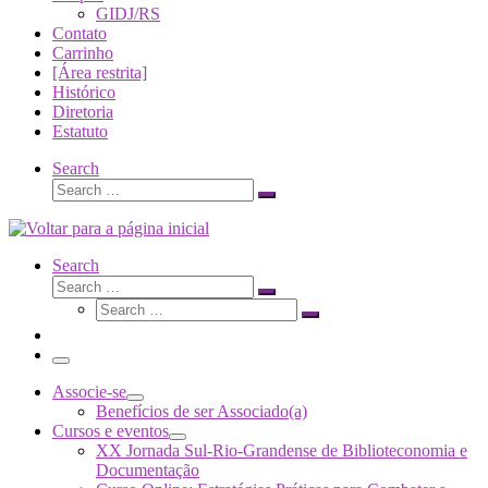
GIDJ/RS
Contato
Carrinho
[Área restrita]
Histórico
Diretoria
Estatuto
Search
Search
Search
…
Search
Search
Search
Search
…
Search
…
Menu
Associe-se
Benefícios de ser Associado(a)
Cursos e eventos
XX Jornada Sul-Rio-Grandense de Biblioteconomia e
Documentação