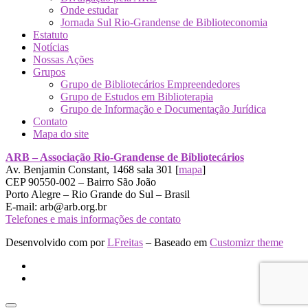
Onde estudar
Jornada Sul Rio-Grandense de Biblioteconomia
Estatuto
Notícias
Nossas Ações
Grupos
Grupo de Bibliotecários Empreendedores
Grupo de Estudos em Biblioterapia
Grupo de Informação e Documentação Jurídica
Contato
Mapa do site
ARB – Associação Rio-Grandense de Bibliotecários
Av. Benjamin Constant, 1468 sala 301 [
mapa
]
CEP 90550-002 – Bairro São João
Porto Alegre – Rio Grande do Sul – Brasil
E-mail: arb@arb.org.br
Telefones e mais informações de contato
Desenvolvido com
por
LFreitas
– Baseado em
Customizr theme