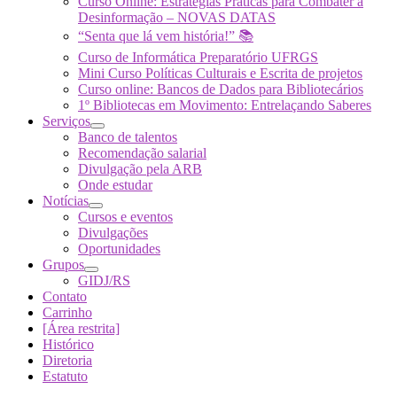
Curso Online: Estratégias Práticas para Combater a
Desinformação – NOVAS DATAS
“Senta que lá vem história!” 📚
Curso de Informática Preparatório UFRGS
Mini Curso Políticas Culturais e Escrita de projetos
Curso online: Bancos de Dados para Bibliotecários
1º Bibliotecas em Movimento: Entrelaçando Saberes
Serviços
Banco de talentos
Recomendação salarial
Divulgação pela ARB
Onde estudar
Notícias
Cursos e eventos
Divulgações
Oportunidades
Grupos
GIDJ/RS
Contato
Carrinho
[Área restrita]
Histórico
Diretoria
Estatuto