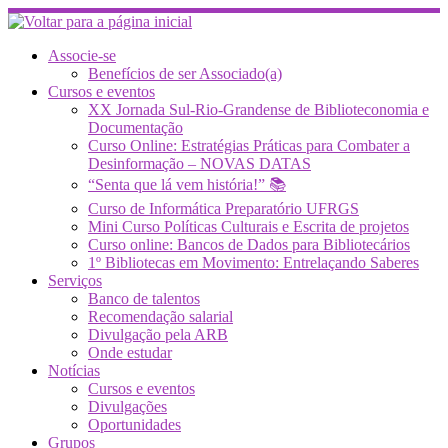
Skip
to
content
Associe-se
Benefícios de ser Associado(a)
Cursos e eventos
XX Jornada Sul-Rio-Grandense de Biblioteconomia e
Documentação
Curso Online: Estratégias Práticas para Combater a
Desinformação – NOVAS DATAS
“Senta que lá vem história!” 📚
Curso de Informática Preparatório UFRGS
Mini Curso Políticas Culturais e Escrita de projetos
Curso online: Bancos de Dados para Bibliotecários
1º Bibliotecas em Movimento: Entrelaçando Saberes
Serviços
Banco de talentos
Recomendação salarial
Divulgação pela ARB
Onde estudar
Notícias
Cursos e eventos
Divulgações
Oportunidades
Grupos