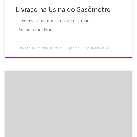
Livraço na Usina do Gasômetro
Incentivo à leitura
Livraço
PMLL
Semana do Livro
Publicado
17 de abril de 2015
Updated
31 de março de 2020
Divulgamos webinar da Elsevier sobre Avaliação de Bibliotecas
Universitárias pelo MEC. Data: 24/03/2015, terça Horário: 11h
(horário de Brasília) Palestrante: Mirian Rocha (consultora e
assessora para avaliação de bibliotecas universitárias, […]