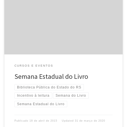
A Secretaria de Estado da Cultura preparou uma série de
atividades para comemorar a Semana Estadual do Livro, que
acontece entre os dias 18 a 24 de abril. Instituído pela […]
CURSOS E EVENTOS
Semana Estadual do Livro
Biblioteca Pública do Estado do RS
Incentivo à leitura
Semana do Livro
Semana Estadual do Livro
Publicado
18 de abril de 2015
Updated
31 de março de 2020