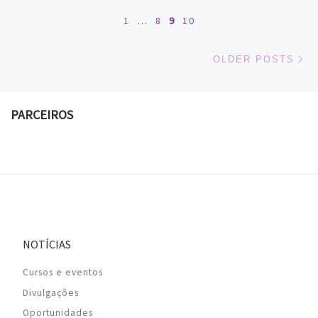
1
…
8
9
10
Ol
OLDER POSTS
PARCEIROS
NOTÍCIAS
Cursos e eventos
Divulgações
Oportunidades