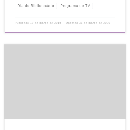
Dia do Bibliotecário
Programa de TV
Publicado
19 de março de 2015
Updated
31 de março de 2020
Divulgamos a programação do Dia do Bibliotecário 2015,
realizado pelo CRB10 em parceria com a ARB e demais
entidades.