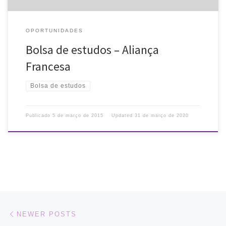
OPORTUNIDADES
Bolsa de estudos – Aliança
Francesa
Bolsa de estudos
Publicado
5 de março de 2015
Updated
31 de março de 2020
Posts navigation
Newer posts
NEWER POSTS