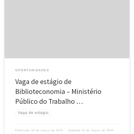
Divulgamos, conforme solicitado: Processo de Seleção para
Estagiário de Biblioteconomia, do Ministério Público do Trabalho
no Rio Grande do Sul (MPT-RS), conforme as informações abaixo:
Edital: PRT4 – EDITAL Nº […]
OPORTUNIDADES
Vaga de estágio de
Biblioteconomia – Ministério
Público do Trabalho …
Vaga de estágio
Publicado
19 de março de 2015
Updated
31 de março de 2020