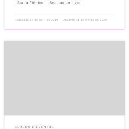
Sarau Elétrico
Semana do Livro
Publicado
17 de abril de 2015
Updated
31 de março de 2020
O Conselho Municipal do Livro e Leitura convida para o Livraço na
Usina do Gasômetro, durante a Semana do Livro, que acontece
de 18 a 23 de abril. Data: 19/04/2015 […]
CURSOS E EVENTOS