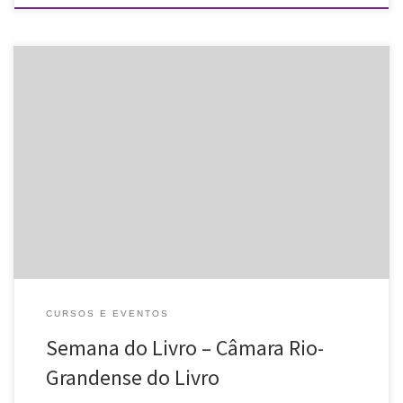
Divulgamos a programação da Semana do Livro promovida pela
Câmara Rio-Grandense do Livro e que terá entre as atrações a
apresentação do Sarau Elétrico. Data: 22/04/2015 Horário:
19h30min Local: Centro […]
CURSOS E EVENTOS
Semana do Livro – Câmara Rio-
Grandense do Livro