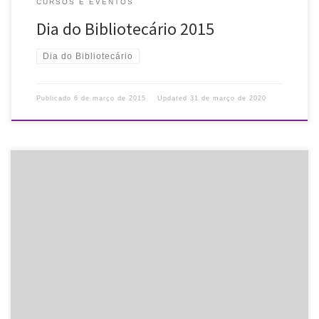
CURSOS E EVENTOS
Dia do Bibliotecário 2015
Dia do Bibliotecário
Publicado
6 de março de 2015
Updated
31 de março de 2020
A Aliança Francesa está concedendo bolsa para estudar francês
em troca de 9h semanais de trabalho na Biblioteca. Horários de
trabalho: quartas das 18h às 20h20min e sábados das 8h30min […]