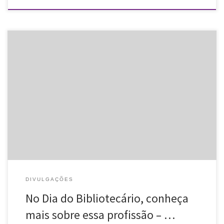
Divulgamos entrevista com Letícia Strehl, bibliotecária da UFRGS,
e Rodrigo Caxias, coordenador do curso de Biblioteconomia da
UFRGS, no programa Tudo Mais da TVCOM, exibida no dia do
bibliotecário (12/03/2015). […]
DIVULGAÇÕES
No Dia do Bibliotecário, conheça
mais sobre essa profissão – …