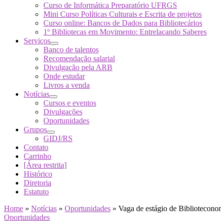
Curso de Informática Preparatório UFRGS
Mini Curso Políticas Culturais e Escrita de projetos
Curso online: Bancos de Dados para Bibliotecários
1º Bibliotecas em Movimento: Entrelaçando Saberes
Serviços
Banco de talentos
Recomendação salarial
Divulgação pela ARB
Onde estudar
Livros a venda
Notícias
Cursos e eventos
Divulgações
Oportunidades
Grupos
GIDJ/RS
Contato
Carrinho
[Área restrita]
Histórico
Diretoria
Estatuto
Home
»
Notícias
»
Oportunidades
»
Vaga de estágio de Bibliotecono
Oportunidades