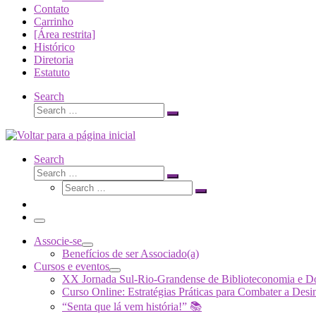
Contato
Carrinho
[Área restrita]
Histórico
Diretoria
Estatuto
Search
Search
Search
…
Search
Search
Search
Search
…
Search
…
Menu
Associe-se
Benefícios de ser Associado(a)
Cursos e eventos
XX Jornada Sul-Rio-Grandense de Biblioteconomia e 
Curso Online: Estratégias Práticas para Combater a 
“Senta que lá vem história!” 📚