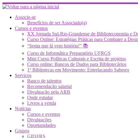
Skip
to
content
Associe-se
Benefícios de ser Associado(a)
Cursos e eventos
XX Jornada Sul-Rio-Grandense de Biblioteconomia e 
Curso Online: Estratégias Práticas para Combater a 
“Senta que lá vem história!” 📚
Curso de Informática Preparatório UFRGS
Mini Curso Políticas Culturais e Escrita de projetos
Curso online: Bancos de Dados para Bibliotecários
1º Bibliotecas em Movimento: Entrelaçando Saberes
Serviços
Banco de talentos
Recomendação salarial
Divulgação pela ARB
Onde estudar
Livros a venda
Notícias
Cursos e eventos
Divulgações
Oportunidades
Grupos
GIDJ/RS