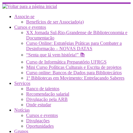
Skip
to
content
Associe-se
Benefícios de ser Associado(a)
Cursos e eventos
XX Jornada Sul-Rio-Grandense de Biblioteconomia e
Documentação
Curso Online: Estratégias Práticas para Combater a
Desinformação – NOVAS DATAS
“Senta que lá vem história!” 📚
Curso de Informática Preparatório UFRGS
Mini Curso Políticas Culturais e Escrita de projetos
Curso online: Bancos de Dados para Bibliotecários
1º Bibliotecas em Movimento: Entrelaçando Saberes
Serviços
Banco de talentos
Recomendação salarial
Divulgação pela ARB
Onde estudar
Notícias
Cursos e eventos
Divulgações
Oportunidades
Grupos