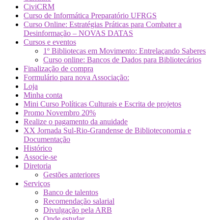
CiviCRM
Curso de Informática Preparatório UFRGS
Curso Online: Estratégias Práticas para Combater a
Desinformação – NOVAS DATAS
Cursos e eventos
1º Bibliotecas em Movimento: Entrelaçando Saberes
Curso online: Bancos de Dados para Bibliotecários
Finalização de compra
Formulário para nova Associação:
Loja
Minha conta
Mini Curso Políticas Culturais e Escrita de projetos
Promo Novembro 20%
Realize o pagamento da anuidade
XX Jornada Sul-Rio-Grandense de Biblioteconomia e
Documentação
Histórico
Associe-se
Diretoria
Gestões anteriores
Serviços
Banco de talentos
Recomendação salarial
Divulgação pela ARB
Onde estudar