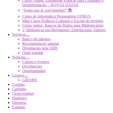
Curso Online: Estratégias Práticas para Combater a
Desinformação – NOVAS DATAS
“Senta que lá vem história!” 📚
Curso de Informática Preparatório UFRGS
Mini Curso Políticas Culturais e Escrita de projetos
Curso online: Bancos de Dados para Bibliotecários
1º Bibliotecas em Movimento: Entrelaçando Saberes
Serviços
Banco de talentos
Recomendação salarial
Divulgação pela ARB
Onde estudar
Notícias
Cursos e eventos
Divulgações
Oportunidades
Grupos
GIDJ/RS
Contato
Carrinho
[Área restrita]
Histórico
Diretoria
Estatuto