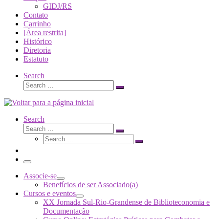
GIDJ/RS
Contato
Carrinho
[Área restrita]
Histórico
Diretoria
Estatuto
Search
Search
Search
…
Search
Search
Search
Search
…
Search
…
Menu
Associe-se
Benefícios de ser Associado(a)
Cursos e eventos
XX Jornada Sul-Rio-Grandense de Biblioteconomia e
Documentação