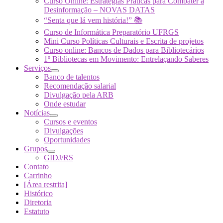
Curso Online: Estratégias Práticas para Combater a
Desinformação – NOVAS DATAS
“Senta que lá vem história!” 📚
Curso de Informática Preparatório UFRGS
Mini Curso Políticas Culturais e Escrita de projetos
Curso online: Bancos de Dados para Bibliotecários
1º Bibliotecas em Movimento: Entrelaçando Saberes
Serviços
Banco de talentos
Recomendação salarial
Divulgação pela ARB
Onde estudar
Notícias
Cursos e eventos
Divulgações
Oportunidades
Grupos
GIDJ/RS
Contato
Carrinho
[Área restrita]
Histórico
Diretoria
Estatuto