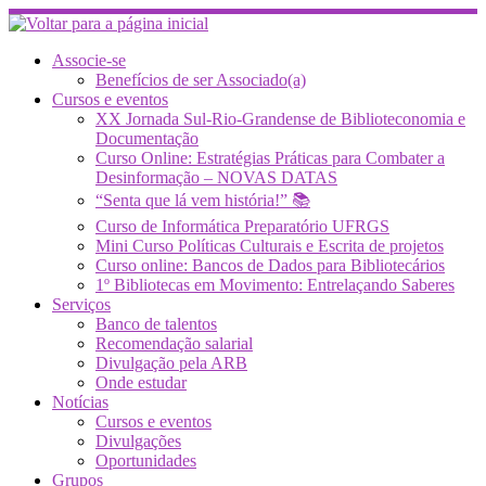
Skip
to
content
Associe-se
Benefícios de ser Associado(a)
Cursos e eventos
XX Jornada Sul-Rio-Grandense de Biblioteconomia e
Documentação
Curso Online: Estratégias Práticas para Combater a
Desinformação – NOVAS DATAS
“Senta que lá vem história!” 📚
Curso de Informática Preparatório UFRGS
Mini Curso Políticas Culturais e Escrita de projetos
Curso online: Bancos de Dados para Bibliotecários
1º Bibliotecas em Movimento: Entrelaçando Saberes
Serviços
Banco de talentos
Recomendação salarial
Divulgação pela ARB
Onde estudar
Notícias
Cursos e eventos
Divulgações
Oportunidades
Grupos