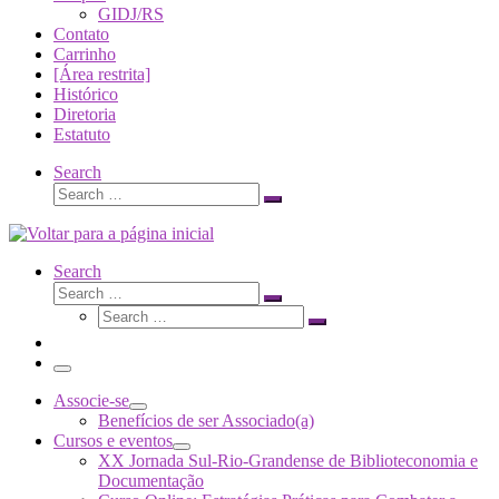
GIDJ/RS
Contato
Carrinho
[Área restrita]
Histórico
Diretoria
Estatuto
Search
Search
Search
…
Search
Search
Search
Search
…
Search
…
Menu
Associe-se
Benefícios de ser Associado(a)
Cursos e eventos
XX Jornada Sul-Rio-Grandense de Biblioteconomia e
Documentação