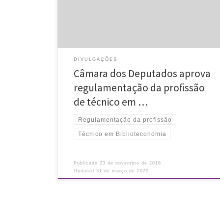
técnico em biblioteconomia. Atualmente, apenas […]
DIVULGAÇÕES
Câmara dos Deputados aprova
regulamentação da profissão
de técnico em …
Regulamentação da profissão
Técnico em Biblioteconomia
Publicado
23 de novembro de 2016
Updated
31 de março de 2020