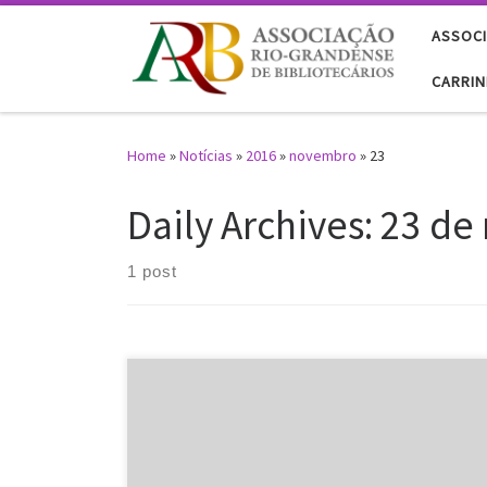
Skip to content
ASSOCI
CARRI
Home
»
Notícias
»
2016
»
novembro
»
23
Daily Archives:
23 de
1 post
A Comissão de Constituição e Justiça e de Cidadania
da Câmara dos Deputados aprovou nesta quarta (23)
proposta que regulamenta o exercício da profissão de