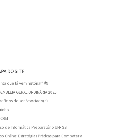
PA DO SITE
nta que lá vem história!” 📚
SEMBLEIA GERAL ORDINÁRIA 2025
efícios de ser Associado(a)
rinho
viCRM
so de Informática Preparatório UFRGS
so Online: Estratégias Práticas para Combater a