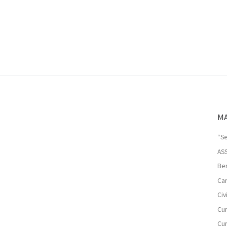
MA
“Se
AS
Ben
Car
Ci
Cur
Cur