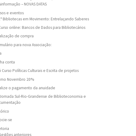
sinformação – NOVAS DATAS
sos e eventos
1º Bibliotecas em Movimento: Entrelaçando Saberes
Curso online: Bancos de Dados para Bibliotecários
alização de compra
mulário para nova Associação:
a
ha conta
i Curso Políticas Culturais e Escrita de projetos
omo Novembro 20%
alize o pagamento da anuidade
Jornada Sul-Rio-Grandense de Biblioteconomia e
cumentação
tórico
ocie-se
etoria
Gestões anteriores