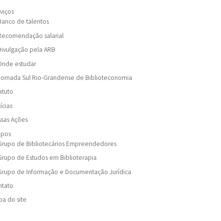
viços
Banco de talentos
Recomendação salarial
Divulgação pela ARB
Onde estudar
Jornada Sul Rio-Grandense de Biblioteconomia
atuto
ícias
sas Ações
upos
Grupo de Bibliotecários Empreendedores
Grupo de Estudos em Biblioterapia
Grupo de Informação e Documentação Jurídica
ntato
a do site