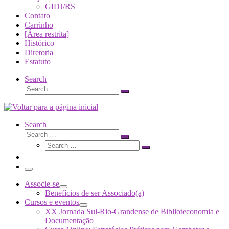
GIDJ/RS
Contato
Carrinho
[Área restrita]
Histórico
Diretoria
Estatuto
Search
Search
Search
…
Search
Search
Search
Search
…
Search
…
Menu
Associe-se
Benefícios de ser Associado(a)
Cursos e eventos
XX Jornada Sul-Rio-Grandense de Biblioteconomia e
Documentação