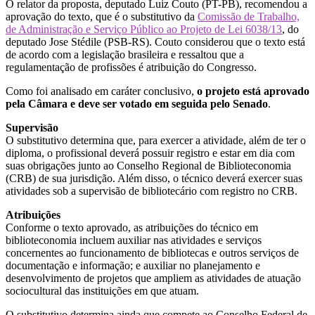
O relator da proposta, deputado Luiz Couto (PT-PB), recomendou a
aprovação do texto, que é o substitutivo da
Comissão de Trabalho,
de Administração e Serviço Público ao Projeto de Lei 6038/13
, do
deputado Jose Stédile (PSB-RS). Couto considerou que o texto está
de acordo com a legislação brasileira e ressaltou que a
regulamentação de profissões é atribuição do Congresso.
Como foi analisado em caráter conclusivo,
o projeto está aprovado
pela Câmara e deve ser votado em seguida pelo Senado
.
Supervisão
O substitutivo determina que, para exercer a atividade, além de ter o
diploma, o profissional deverá possuir registro e estar em dia com
suas obrigações junto ao Conselho Regional de Biblioteconomia
(CRB) de sua jurisdição. Além disso, o técnico deverá exercer suas
atividades sob a supervisão de bibliotecário com registro no CRB.
Atribuições
Conforme o texto aprovado, as atribuições do técnico em
biblioteconomia incluem auxiliar nas atividades e serviços
concernentes ao funcionamento de bibliotecas e outros serviços de
documentação e informação; e auxiliar no planejamento e
desenvolvimento de projetos que ampliem as atividades de atuação
sociocultural das instituições em que atuam.
O substitutivo determina ainda que compete ao Conselho Federal de