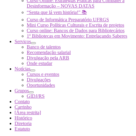
Curso Online: Estratégias Práticas para Combater a
Desinformação – NOVAS DATAS
“Senta que lá vem história!” 📚
Curso de Informática Preparatório UFRGS
Mini Curso Políticas Culturais e Escrita de projetos
Curso online: Bancos de Dados para Bibliotecários
1º Bibliotecas em Movimento: Entrelaçando Saberes
Serviços
Banco de talentos
Recomendação salarial
Divulgação pela ARB
Onde estudar
Notícias
Cursos e eventos
Divulgações
Oportunidades
Grupos
GIDJ/RS
Contato
Carrinho
[Área restrita]
Histórico
Diretoria
Estatuto