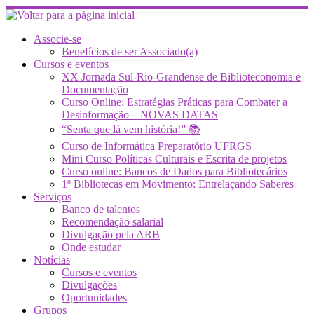
Skip
to
content
Associe-se
Benefícios de ser Associado(a)
Cursos e eventos
XX Jornada Sul-Rio-Grandense de Biblioteconomia e
Documentação
Curso Online: Estratégias Práticas para Combater a
Desinformação – NOVAS DATAS
“Senta que lá vem história!” 📚
Curso de Informática Preparatório UFRGS
Mini Curso Políticas Culturais e Escrita de projetos
Curso online: Bancos de Dados para Bibliotecários
1º Bibliotecas em Movimento: Entrelaçando Saberes
Serviços
Banco de talentos
Recomendação salarial
Divulgação pela ARB
Onde estudar
Notícias
Cursos e eventos
Divulgações
Oportunidades
Grupos