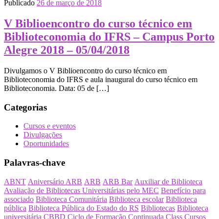
Publicado
26 de março de 2018
V Biblioencontro do curso técnico em
Biblioteconomia do IFRS – Campus Porto
Alegre 2018 – 05/04/2018
Divulgamos o V Biblioencontro do curso técnico em
Biblioteconomia do IFRS e aula inaugural do curso técnico em
Biblioteconomia. Data: 05 de […]
Categorias
Cursos e eventos
Divulgações
Oportunidades
Palavras-chave
ABNT
Aniversário ARB
ARB
ARB Bar
Auxiliar de Biblioteca
Avaliação de Bibliotecas Universitárias pelo MEC
Benefício para
associado
Biblioteca Comunitária
Biblioteca escolar
Biblioteca
pública
Biblioteca Pública do Estado do RS
Bibliotecas
Biblioteca
universitária
CBBD
Ciclo de Formação Continuada
Class Cursos