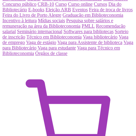
Concurso público
CRB-10
Curso
Curso online
Cursos
Dia do
Bibliotecário
E-books
Eleição ARB
Eventos
Feira de troca de livros
Feira do Livro de Porto Alegre
Graduação em Biblioteconomia
Incentivo à leitura
Mídias sociais
Pesquisa sobre salários e
remuneração na área da Biblioteconomia
PMLL
Recomendação
salarial
Seminário internacional
Softwares para bibliotecas
Sorteio
de inscrição
Técnico em Biblioteconomia
Vaga bibliotecário
Vaga
de emprego
Vaga de estágio
Vaga para Assistente de biblioteca
Vaga
para Bibliotecário
Vaga para estudante
Vaga para Técnico em
Biblioteconomia
Órgãos de classe