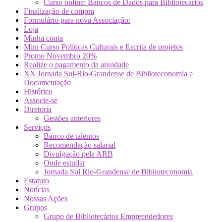
Curso online: Bancos de Dados para Bibliotecários
Finalização de compra
Formulário para nova Associação:
Loja
Minha conta
Mini Curso Políticas Culturais e Escrita de projetos
Promo Novembro 20%
Realize o pagamento da anuidade
XX Jornada Sul-Rio-Grandense de Biblioteconomia e
Documentação
Histórico
Associe-se
Diretoria
Gestões anteriores
Serviços
Banco de talentos
Recomendação salarial
Divulgação pela ARB
Onde estudar
Jornada Sul Rio-Grandense de Biblioteconomia
Estatuto
Notícias
Nossas Ações
Grupos
Grupo de Bibliotecários Empreendedores