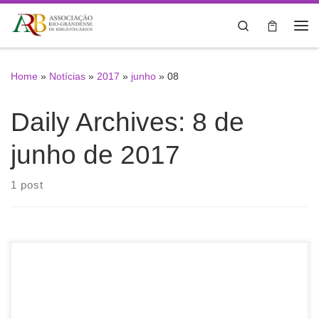
Skip to content
Search
Me
Home
»
Notícias
»
2017
»
junho
»
08
Daily Archives:
8 de
junho de 2017
1 post
Divulgamos vaga de ESTÁGIO BIBLIOTECA conforme