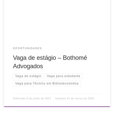
informações recebidas. Cursando: Nível Técnico ou
Superior Biblioteconomia Atividades do estágio: o estagiário
auxiliará na digitalização de peças processuais, adequação
e otimização de documentos […]
OPORTUNIDADES
Vaga de estágio – Bothomé
Advogados
Vaga de estágio
Vaga para estudante
Vaga para Técnico em Biblioteconomia
Publicado
8 de junho de 2017
Updated
31 de março de 2020