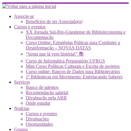
Skip
to
content
Associe-se
Benefícios de ser Associado(a)
Cursos e eventos
XX Jornada Sul-Rio-Grandense de Biblioteconomia e
Documentação
Curso Online: Estratégias Práticas para Combater a
Desinformação – NOVAS DATAS
“Senta que lá vem história!” 📚
Curso de Informática Preparatório UFRGS
Mini Curso Políticas Culturais e Escrita de projetos
Curso online: Bancos de Dados para Bibliotecários
1º Bibliotecas em Movimento: Entrelaçando Saberes
Serviços
Banco de talentos
Recomendação salarial
Divulgação pela ARB
Onde estudar
Notícias
Cursos e eventos
Divulgações
Oportunidades
Grupos