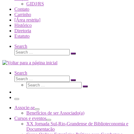
GIDJ/RS
Contato
Carrinho
[Área restrita]
Histórico
Diretoria
Estatuto
Search
Search
Search
…
Search
Search
Search
Search
…
Search
…
Menu
Associe-se
Benefícios de ser Associado(a)
Cursos e eventos
XX Jornada Sul-Rio-Grandense de Biblioteconomia e
Documentação