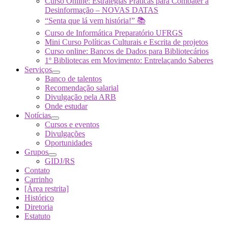
Curso Online: Estratégias Práticas para Combater a
Desinformação – NOVAS DATAS
“Senta que lá vem história!” 📚
Curso de Informática Preparatório UFRGS
Mini Curso Políticas Culturais e Escrita de projetos
Curso online: Bancos de Dados para Bibliotecários
1º Bibliotecas em Movimento: Entrelaçando Saberes
Serviços
Banco de talentos
Recomendação salarial
Divulgação pela ARB
Onde estudar
Notícias
Cursos e eventos
Divulgações
Oportunidades
Grupos
GIDJ/RS
Contato
Carrinho
[Área restrita]
Histórico
Diretoria
Estatuto