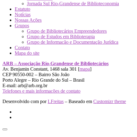
Jornada Sul Rio-Grandense de Biblioteconomia
Estatuto
Notícias
Nossas Ações
Grupos
Grupo de Bibliotecários Empreendedores
Grupo de Estudos em Biblioterapia
Grupo de Informação e Documentação Jurídica
Contato
Mapa do site
ARB – Associação Rio-Grandense de Bibliotecários
Av. Benjamin Constant, 1468 sala 301 [
mapa
]
CEP 90550-002 – Bairro São João
Porto Alegre – Rio Grande do Sul – Brasil
E-mail: arb@arb.org.br
Telefones e mais informações de contato
Desenvolvido com
por
LFreitas
– Baseado em
Customizr theme