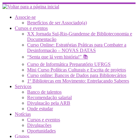
Skip
to
content
Associe-se
Benefícios de ser Associado(a)
Cursos e eventos
XX Jornada Sul-Rio-Grandense de Biblioteconomia e
Documentação
Curso Online: Estratégias Práticas para Combater a
Desinformação – NOVAS DATAS
“Senta que lá vem história!” 📚
Curso de Informática Preparatório UFRGS
Mini Curso Políticas Culturais e Escrita de projetos
Curso online: Bancos de Dados para Bibliotecários
1º Bibliotecas em Movimento: Entrelaçando Saberes
Serviços
Banco de talentos
Recomendação salarial
Divulgação pela ARB
Onde estudar
Notícias
Cursos e eventos
Divulgações
Oportunidades
Grupos