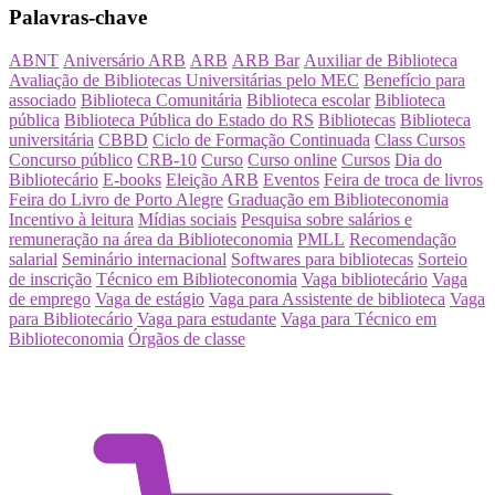
Palavras-chave
ABNT
Aniversário ARB
ARB
ARB Bar
Auxiliar de Biblioteca
Avaliação de Bibliotecas Universitárias pelo MEC
Benefício para
associado
Biblioteca Comunitária
Biblioteca escolar
Biblioteca
pública
Biblioteca Pública do Estado do RS
Bibliotecas
Biblioteca
universitária
CBBD
Ciclo de Formação Continuada
Class Cursos
Concurso público
CRB-10
Curso
Curso online
Cursos
Dia do
Bibliotecário
E-books
Eleição ARB
Eventos
Feira de troca de livros
Feira do Livro de Porto Alegre
Graduação em Biblioteconomia
Incentivo à leitura
Mídias sociais
Pesquisa sobre salários e
remuneração na área da Biblioteconomia
PMLL
Recomendação
salarial
Seminário internacional
Softwares para bibliotecas
Sorteio
de inscrição
Técnico em Biblioteconomia
Vaga bibliotecário
Vaga
de emprego
Vaga de estágio
Vaga para Assistente de biblioteca
Vaga
para Bibliotecário
Vaga para estudante
Vaga para Técnico em
Biblioteconomia
Órgãos de classe