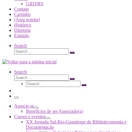
GIDJ/RS
Contato
Carrinho
[Área restrita]
Histórico
Diretoria
Estatuto
Search
Search
Search
…
Search
Search
Search
Search
…
Search
…
Menu
Associe-se
Benefícios de ser Associado(a)
Cursos e eventos
XX Jornada Sul-Rio-Grandense de Biblioteconomia e
Documentação