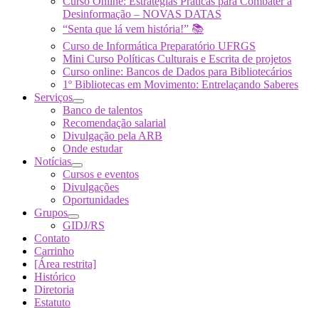
Curso Online: Estratégias Práticas para Combater a
Desinformação – NOVAS DATAS
“Senta que lá vem história!” 📚
Curso de Informática Preparatório UFRGS
Mini Curso Políticas Culturais e Escrita de projetos
Curso online: Bancos de Dados para Bibliotecários
1º Bibliotecas em Movimento: Entrelaçando Saberes
Serviços
Banco de talentos
Recomendação salarial
Divulgação pela ARB
Onde estudar
Notícias
Cursos e eventos
Divulgações
Oportunidades
Grupos
GIDJ/RS
Contato
Carrinho
[Área restrita]
Histórico
Diretoria
Estatuto