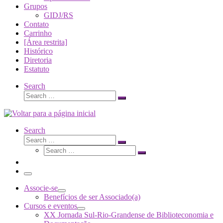
Grupos
GIDJ/RS
Contato
Carrinho
[Área restrita]
Histórico
Diretoria
Estatuto
Search
Search
Search
…
Search
Search
Search
Search
…
Search
…
Menu
Associe-se
Benefícios de ser Associado(a)
Cursos e eventos
XX Jornada Sul-Rio-Grandense de Biblioteconomia e