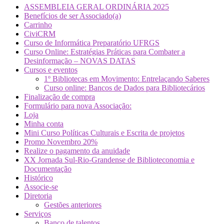
ASSEMBLEIA GERAL ORDINÁRIA 2025
Benefícios de ser Associado(a)
Carrinho
CiviCRM
Curso de Informática Preparatório UFRGS
Curso Online: Estratégias Práticas para Combater a
Desinformação – NOVAS DATAS
Cursos e eventos
1º Bibliotecas em Movimento: Entrelaçando Saberes
Curso online: Bancos de Dados para Bibliotecários
Finalização de compra
Formulário para nova Associação:
Loja
Minha conta
Mini Curso Políticas Culturais e Escrita de projetos
Promo Novembro 20%
Realize o pagamento da anuidade
XX Jornada Sul-Rio-Grandense de Biblioteconomia e
Documentação
Histórico
Associe-se
Diretoria
Gestões anteriores
Serviços
Banco de talentos