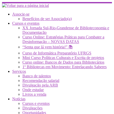
Skip
to
content
Associe-se
Benefícios de ser Associado(a)
Cursos e eventos
XX Jornada Sul-Rio-Grandense de Biblioteconomia e
Documentação
Curso Online: Estratégias Práticas para Combater a
Desinformação – NOVAS DATAS
“Senta que lá vem história!” 📚
Curso de Informática Preparatório UFRGS
Mini Curso Políticas Culturais e Escrita de projetos
Curso online: Bancos de Dados para Bibliotecários
1º Bibliotecas em Movimento: Entrelaçando Saberes
Serviços
Banco de talentos
Recomendação salarial
Divulgação pela ARB
Onde estudar
Livros a venda
Notícias
Cursos e eventos
Divulgações
Oportunidades