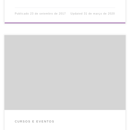
Publicado
23 de setembro de 2017
Updated
31 de março de 2020
Divulgamos palestra online e gratuita! O sistema SophiA como
apoio na avaliação da biblioteca universitária Data: 29 de
setembro de 2017 Horário: 10h30 Ministrante: Liliana Giusti Serra
Inscrições e mais […]
CURSOS E EVENTOS