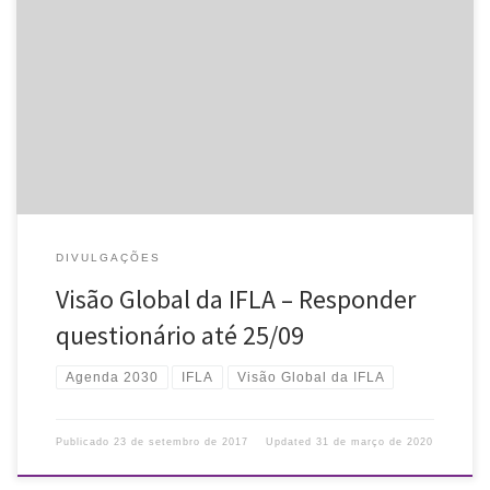
Colabore com a Visão Global da IFLA! Preencha este questionário
até 25/09! A FEBAB, instituição afiliada à IFLA, representa as
associações brasileiras perante as diretrizes internacionais que são
traçadas para […]
DIVULGAÇÕES
Visão Global da IFLA – Responder
questionário até 25/09
Agenda 2030
IFLA
Visão Global da IFLA
Publicado
23 de setembro de 2017
Updated
31 de março de 2020