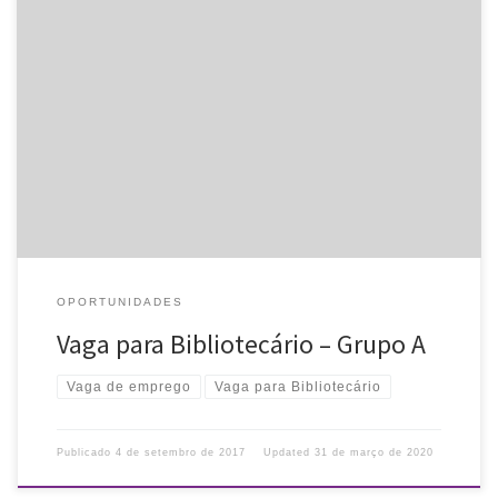
Divulgamos vaga para Bibliotecário em editora, conforme e-mail
recebido. Horário: de segunda a sexta, das 8h30min às 18h.
Descrição da vaga: Atuar nas atividades de Biblioteconomia na
área editorial, gerenciando […]
OPORTUNIDADES
Vaga para Bibliotecário – Grupo A
Vaga de emprego
Vaga para Bibliotecário
Publicado
4 de setembro de 2017
Updated
31 de março de 2020