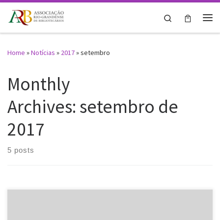
Skip to content
Search
Me
Home
»
Notícias
»
2017
»
setembro
Monthly
Archives:
setembro de
2017
5 posts