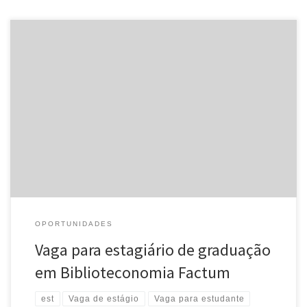
Divulgamos vaga para estagiário de graduação em
Biblioteconomia, conforme e-mail recebido. Local: Factum (centro
de Porto Alegre) Deverá estar cursando: Ensino Superior em
Biblioteconomia. Atividades: Estagiar junto a biblioteca, atender
[…]
OPORTUNIDADES
Vaga para estagiário de graduação
em Biblioteconomia Factum
est
Vaga de estágio
Vaga para estudante