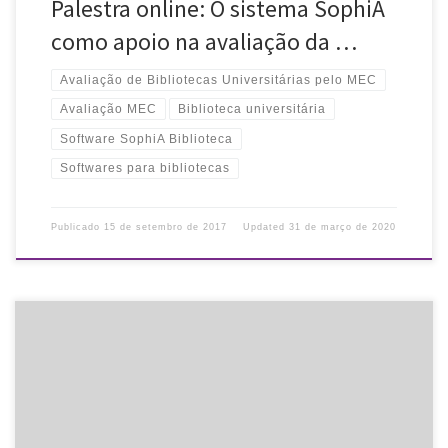
Palestra online: O sistema SophiA
como apoio na avaliação da …
Avaliação de Bibliotecas Universitárias pelo MEC
Avaliação MEC
Biblioteca universitária
Software SophiA Biblioteca
Softwares para bibliotecas
Publicado
15 de setembro de 2017
Updated
31 de março de 2020
A 16ª edição da Feira de Troca de Livros de Porto Alegre,
promovida pela Biblioteca Pública Municipal Josué Guimarães,
acontece no próximo dia 23/09, no Centro Municipal de Cultura