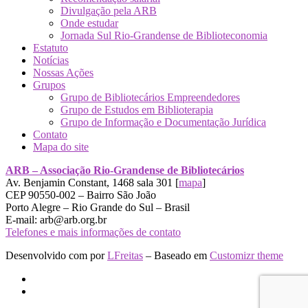
Divulgação pela ARB
Onde estudar
Jornada Sul Rio-Grandense de Biblioteconomia
Estatuto
Notícias
Nossas Ações
Grupos
Grupo de Bibliotecários Empreendedores
Grupo de Estudos em Biblioterapia
Grupo de Informação e Documentação Jurídica
Contato
Mapa do site
ARB – Associação Rio-Grandense de Bibliotecários
Av. Benjamin Constant, 1468 sala 301 [
mapa
]
CEP 90550-002 – Bairro São João
Porto Alegre – Rio Grande do Sul – Brasil
E-mail: arb@arb.org.br
Telefones e mais informações de contato
Desenvolvido com
por
LFreitas
– Baseado em
Customizr theme