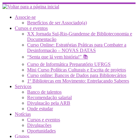
Skip
to
content
Associe-se
Benefícios de ser Associado(a)
Cursos e eventos
XX Jornada Sul-Rio-Grandense de Biblioteconomia e
Documentação
Curso Online: Estratégias Práticas para Combater a
Desinformação – NOVAS DATAS
“Senta que lá vem história!” 📚
Curso de Informática Preparatório UFRGS
Mini Curso Políticas Culturais e Escrita de projetos
Curso online: Bancos de Dados para Bibliotecários
1º Bibliotecas em Movimento: Entrelaçando Saberes
Serviços
Banco de talentos
Recomendação salarial
Divulgação pela ARB
Onde estudar
Notícias
Cursos e eventos
Divulgações
Oportunidades
Grupos