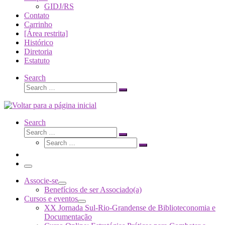
GIDJ/RS
Contato
Carrinho
[Área restrita]
Histórico
Diretoria
Estatuto
Search
Search
Search
…
Search
Search
Search
Search
…
Search
…
Menu
Associe-se
Benefícios de ser Associado(a)
Cursos e eventos
XX Jornada Sul-Rio-Grandense de Biblioteconomia e
Documentação