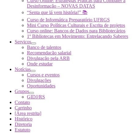
Curso Online: Estratégias Práticas para Combater a
Desinformação – NOVAS DATAS
“Senta que lá vem história!” 📚
Curso de Informática Preparatório UFRGS
Mini Curso Políticas Culturais e Escrita de projetos
Curso online: Bancos de Dados para Bibliotecários
1º Bibliotecas em Movimento: Entrelaçando Saberes
Serviços
Banco de talentos
Recomendação salarial
Divulgação pela ARB
Onde estudar
Notícias
Cursos e eventos
Divulgações
Oportunidades
Grupos
GIDJ/RS
Contato
Carrinho
[Área restrita]
Histórico
Diretoria
Estatuto