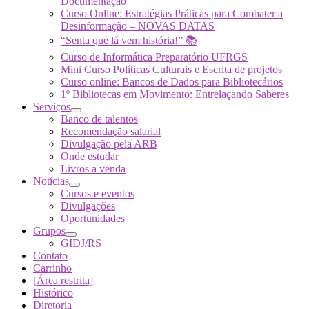
Documentação
Curso Online: Estratégias Práticas para Combater a
Desinformação – NOVAS DATAS
“Senta que lá vem história!” 📚
Curso de Informática Preparatório UFRGS
Mini Curso Políticas Culturais e Escrita de projetos
Curso online: Bancos de Dados para Bibliotecários
1º Bibliotecas em Movimento: Entrelaçando Saberes
Serviços
Banco de talentos
Recomendação salarial
Divulgação pela ARB
Onde estudar
Livros a venda
Notícias
Cursos e eventos
Divulgações
Oportunidades
Grupos
GIDJ/RS
Contato
Carrinho
[Área restrita]
Histórico
Diretoria