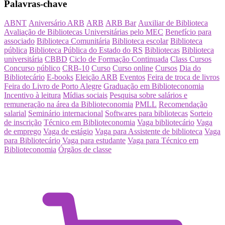
Palavras-chave
ABNT
Aniversário ARB
ARB
ARB Bar
Auxiliar de Biblioteca
Avaliação de Bibliotecas Universitárias pelo MEC
Benefício para
associado
Biblioteca Comunitária
Biblioteca escolar
Biblioteca
pública
Biblioteca Pública do Estado do RS
Bibliotecas
Biblioteca
universitária
CBBD
Ciclo de Formação Continuada
Class Cursos
Concurso público
CRB-10
Curso
Curso online
Cursos
Dia do
Bibliotecário
E-books
Eleição ARB
Eventos
Feira de troca de livros
Feira do Livro de Porto Alegre
Graduação em Biblioteconomia
Incentivo à leitura
Mídias sociais
Pesquisa sobre salários e
remuneração na área da Biblioteconomia
PMLL
Recomendação
salarial
Seminário internacional
Softwares para bibliotecas
Sorteio
de inscrição
Técnico em Biblioteconomia
Vaga bibliotecário
Vaga
de emprego
Vaga de estágio
Vaga para Assistente de biblioteca
Vaga
para Bibliotecário
Vaga para estudante
Vaga para Técnico em
Biblioteconomia
Órgãos de classe