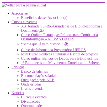
Skip
to
content
Associe-se
Benefícios de ser Associado(a)
Cursos e eventos
XX Jornada Sul-Rio-Grandense de Biblioteconomia e
Documentação
Curso Online: Estratégias Práticas para Combater a
Desinformação – NOVAS DATAS
“Senta que lá vem história!” 📚
Curso de Informática Preparatório UFRGS
Mini Curso Políticas Culturais e Escrita de projetos
Curso online: Bancos de Dados para Bibliotecários
1º Bibliotecas em Movimento: Entrelaçando Saberes
Serviços
Banco de talentos
Recomendação salarial
Divulgação pela ARB
Onde estudar
Livros a venda
Notícias
Cursos e eventos
Divulgações
Oportunidades