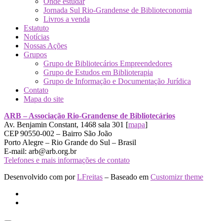
Onde estudar
Jornada Sul Rio-Grandense de Biblioteconomia
Livros a venda
Estatuto
Notícias
Nossas Ações
Grupos
Grupo de Bibliotecários Empreendedores
Grupo de Estudos em Biblioterapia
Grupo de Informação e Documentação Jurídica
Contato
Mapa do site
ARB – Associação Rio-Grandense de Bibliotecários
Av. Benjamin Constant, 1468 sala 301 [
mapa
]
CEP 90550-002 – Bairro São João
Porto Alegre – Rio Grande do Sul – Brasil
E-mail: arb@arb.org.br
Telefones e mais informações de contato
Desenvolvido com
por
LFreitas
– Baseado em
Customizr theme