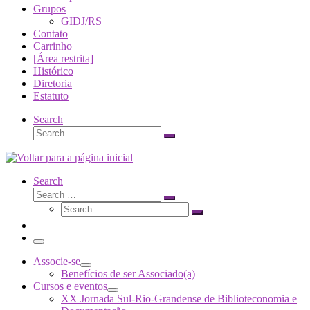
Grupos
GIDJ/RS
Contato
Carrinho
[Área restrita]
Histórico
Diretoria
Estatuto
Search
Search
Search
…
Search
Search
Search
Search
…
Search
…
Menu
Associe-se
Benefícios de ser Associado(a)
Cursos e eventos
XX Jornada Sul-Rio-Grandense de Biblioteconomia e