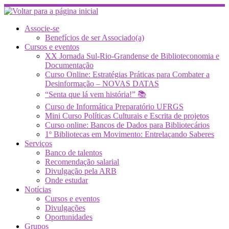
Skip
to
content
Associe-se
Benefícios de ser Associado(a)
Cursos e eventos
XX Jornada Sul-Rio-Grandense de Biblioteconomia e
Documentação
Curso Online: Estratégias Práticas para Combater a
Desinformação – NOVAS DATAS
“Senta que lá vem história!” 📚
Curso de Informática Preparatório UFRGS
Mini Curso Políticas Culturais e Escrita de projetos
Curso online: Bancos de Dados para Bibliotecários
1º Bibliotecas em Movimento: Entrelaçando Saberes
Serviços
Banco de talentos
Recomendação salarial
Divulgação pela ARB
Onde estudar
Notícias
Cursos e eventos
Divulgações
Oportunidades
Grupos