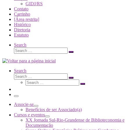
GIDJ/RS
Contato
Carrinho
[Área restrita]
Histórico
Diretoria
Estatuto
Search
Search
Search
…
Search
Search
Search
Search
…
Search
…
Menu
Associe-se
Benefícios de ser Associado(a)
Cursos e eventos
XX Jornada Sul-Rio-Grandense de Biblioteconomia e
Documentação