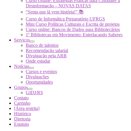
Curso Online: Estratégias Práticas para Combater a
Desinformação – NOVAS DATAS
“Senta que lá vem história!” 📚
Curso de Informática Preparatório UFRGS
Mini Curso Políticas Culturais e Escrita de projetos
Curso online: Bancos de Dados para Bibliotecários
1º Bibliotecas em Movimento: Entrelaçando Saberes
Serviços
Banco de talentos
Recomendação salarial
Divulgação pela ARB
Onde estudar
Notícias
Cursos e eventos
Divulgações
Oportunidades
Grupos
GIDJ/RS
Contato
Carrinho
[Área restrita]
Histórico
Diretoria
Estatuto