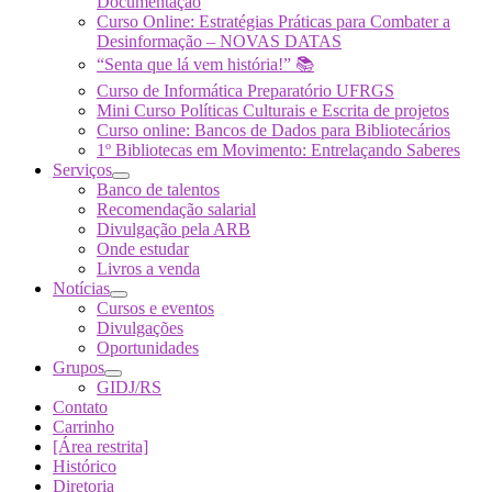
Documentação
Curso Online: Estratégias Práticas para Combater a
Desinformação – NOVAS DATAS
“Senta que lá vem história!” 📚
Curso de Informática Preparatório UFRGS
Mini Curso Políticas Culturais e Escrita de projetos
Curso online: Bancos de Dados para Bibliotecários
1º Bibliotecas em Movimento: Entrelaçando Saberes
Serviços
Banco de talentos
Recomendação salarial
Divulgação pela ARB
Onde estudar
Livros a venda
Notícias
Cursos e eventos
Divulgações
Oportunidades
Grupos
GIDJ/RS
Contato
Carrinho
[Área restrita]
Histórico
Diretoria