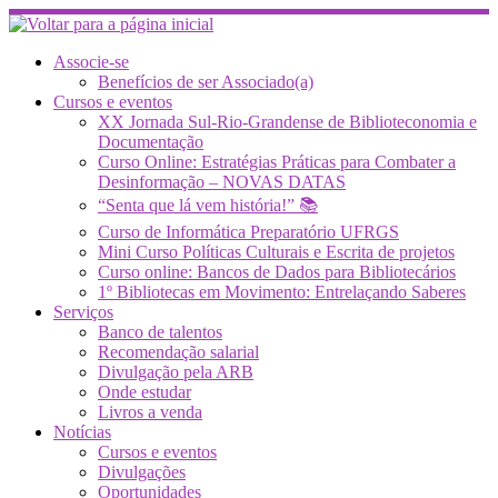
Skip
to
content
Associe-se
Benefícios de ser Associado(a)
Cursos e eventos
XX Jornada Sul-Rio-Grandense de Biblioteconomia e
Documentação
Curso Online: Estratégias Práticas para Combater a
Desinformação – NOVAS DATAS
“Senta que lá vem história!” 📚
Curso de Informática Preparatório UFRGS
Mini Curso Políticas Culturais e Escrita de projetos
Curso online: Bancos de Dados para Bibliotecários
1º Bibliotecas em Movimento: Entrelaçando Saberes
Serviços
Banco de talentos
Recomendação salarial
Divulgação pela ARB
Onde estudar
Livros a venda
Notícias
Cursos e eventos
Divulgações
Oportunidades