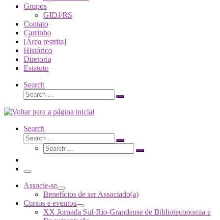
Grupos
GIDJ/RS
Contato
Carrinho
[Área restrita]
Histórico
Diretoria
Estatuto
Search
Search
Search
…
Search
Search
Search
Search
…
Search
…
Menu
Associe-se
Benefícios de ser Associado(a)
Cursos e eventos
XX Jornada Sul-Rio-Grandense de Biblioteconomia e