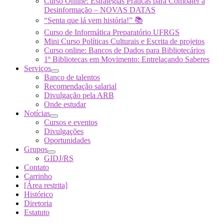
Curso Online: Estratégias Práticas para Combater a
Desinformação – NOVAS DATAS
“Senta que lá vem história!” 📚
Curso de Informática Preparatório UFRGS
Mini Curso Políticas Culturais e Escrita de projetos
Curso online: Bancos de Dados para Bibliotecários
1º Bibliotecas em Movimento: Entrelaçando Saberes
Serviços
Banco de talentos
Recomendação salarial
Divulgação pela ARB
Onde estudar
Notícias
Cursos e eventos
Divulgações
Oportunidades
Grupos
GIDJ/RS
Contato
Carrinho
[Área restrita]
Histórico
Diretoria
Estatuto