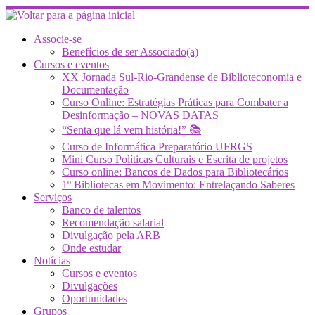
Skip
to
content
Associe-se
Benefícios de ser Associado(a)
Cursos e eventos
XX Jornada Sul-Rio-Grandense de Biblioteconomia e
Documentação
Curso Online: Estratégias Práticas para Combater a
Desinformação – NOVAS DATAS
“Senta que lá vem história!” 📚
Curso de Informática Preparatório UFRGS
Mini Curso Políticas Culturais e Escrita de projetos
Curso online: Bancos de Dados para Bibliotecários
1º Bibliotecas em Movimento: Entrelaçando Saberes
Serviços
Banco de talentos
Recomendação salarial
Divulgação pela ARB
Onde estudar
Notícias
Cursos e eventos
Divulgações
Oportunidades
Grupos