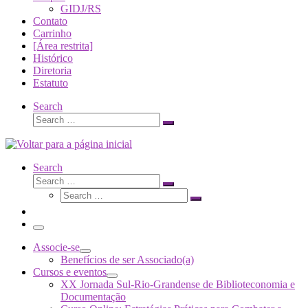
GIDJ/RS
Contato
Carrinho
[Área restrita]
Histórico
Diretoria
Estatuto
Search
Search
Search
…
Search
Search
Search
Search
…
Search
…
Menu
Associe-se
Benefícios de ser Associado(a)
Cursos e eventos
XX Jornada Sul-Rio-Grandense de Biblioteconomia e
Documentação