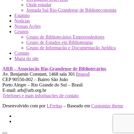
Onde estudar
Jornada Sul Rio-Grandense de Biblioteconomia
Estatuto
Notícias
Nossas Ações
Grupos
Grupo de Bibliotecários Empreendedores
Grupo de Estudos em Biblioterapia
Grupo de Informação e Documentação Jurídica
Contato
Mapa do site
ARB – Associação Rio-Grandense de Bibliotecários
Av. Benjamin Constant, 1468 sala 301 [
mapa
]
CEP 90550-002 – Bairro São João
Porto Alegre – Rio Grande do Sul – Brasil
E-mail: arb@arb.org.br
Telefones e mais informações de contato
Desenvolvido com
por
LFreitas
– Baseado em
Customizr theme