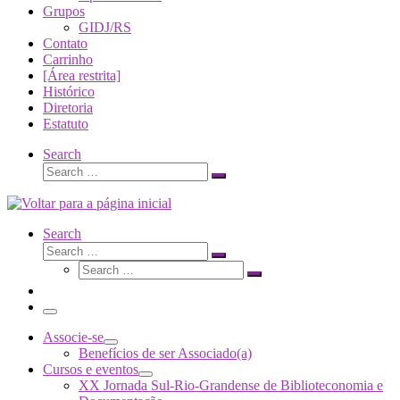
Grupos
GIDJ/RS
Contato
Carrinho
[Área restrita]
Histórico
Diretoria
Estatuto
Search
Search
Search
…
Search
Search
Search
Search
…
Search
…
Menu
Associe-se
Benefícios de ser Associado(a)
Cursos e eventos
XX Jornada Sul-Rio-Grandense de Biblioteconomia e