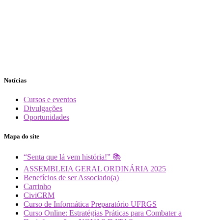
Notícias
Cursos e eventos
Divulgações
Oportunidades
Mapa do site
“Senta que lá vem história!” 📚
ASSEMBLEIA GERAL ORDINÁRIA 2025
Benefícios de ser Associado(a)
Carrinho
CiviCRM
Curso de Informática Preparatório UFRGS
Curso Online: Estratégias Práticas para Combater a