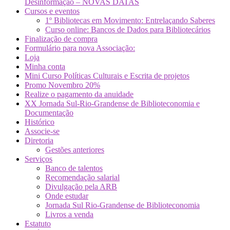
Desinformação – NOVAS DATAS
Cursos e eventos
1º Bibliotecas em Movimento: Entrelaçando Saberes
Curso online: Bancos de Dados para Bibliotecários
Finalização de compra
Formulário para nova Associação:
Loja
Minha conta
Mini Curso Políticas Culturais e Escrita de projetos
Promo Novembro 20%
Realize o pagamento da anuidade
XX Jornada Sul-Rio-Grandense de Biblioteconomia e
Documentação
Histórico
Associe-se
Diretoria
Gestões anteriores
Serviços
Banco de talentos
Recomendação salarial
Divulgação pela ARB
Onde estudar
Jornada Sul Rio-Grandense de Biblioteconomia
Livros a venda
Estatuto