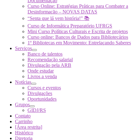
Documentação
Curso Online: Estratégias Práticas para Combater a
Desinformação – NOVAS DATAS
“Senta que lá vem história!” 📚
Curso de Informática Preparatório UFRGS
Mini Curso Políticas Culturais e Escrita de projetos
Curso online: Bancos de Dados para Bibliotecários
1º Bibliotecas em Movimento: Entrelaçando Saberes
Serviços
Banco de talentos
Recomendação salarial
Divulgação pela ARB
Onde estudar
Livros a venda
Notícias
Cursos e eventos
Divulgações
Oportunidades
Grupos
GIDJ/RS
Contato
Carrinho
[Área restrita]
Histórico
Diretoria