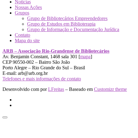
Notícias
Nossas Ações
Grupos
Grupo de Bibliotecários Empreendedores
Grupo de Estudos em Biblioterapia
Grupo de Informação e Documentação Jurídica
Contato
Mapa do site
ARB – Associação Rio-Grandense de Bibliotecários
Av. Benjamin Constant, 1468 sala 301 [
mapa
]
CEP 90550-002 – Bairro São João
Porto Alegre – Rio Grande do Sul – Brasil
E-mail: arb@arb.org.br
Telefones e mais informações de contato
Desenvolvido com
por
LFreitas
– Baseado em
Customizr theme