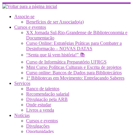
Skip
to
content
Associe-se
Benefícios de ser Associado(a)
Cursos e eventos
XX Jornada Sul-Rio-Grandense de Biblioteconomia e
Documentação
Curso Online: Estratégias Práticas para Combater a
Desinformação – NOVAS DATAS
“Senta que lá vem história!” 📚
Curso de Informática Preparatório UFRGS
Mini Curso Políticas Culturais e Escrita de projetos
Curso online: Bancos de Dados para Bibliotecários
1º Bibliotecas em Movimento: Entrelaçando Saberes
Serviços
Banco de talentos
Recomendação salarial
Divulgação pela ARB
Onde estudar
Livros a venda
Notícias
Cursos e eventos
Divulgações
Oportunidades