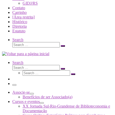
GIDJ/RS
Contato
Carrinho
[Área restrita]
Histórico
Diretoria
Estatuto
Search
Search
Search
…
Search
Search
Search
Search
…
Search
…
Menu
Associe-se
Benefícios de ser Associado(a)
Cursos e eventos
XX Jornada Sul-Rio-Grandense de Biblioteconomia e
Documentação