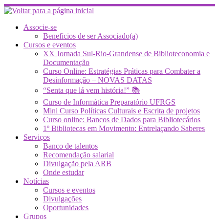
Skip
to
content
Associe-se
Benefícios de ser Associado(a)
Cursos e eventos
XX Jornada Sul-Rio-Grandense de Biblioteconomia e
Documentação
Curso Online: Estratégias Práticas para Combater a
Desinformação – NOVAS DATAS
“Senta que lá vem história!” 📚
Curso de Informática Preparatório UFRGS
Mini Curso Políticas Culturais e Escrita de projetos
Curso online: Bancos de Dados para Bibliotecários
1º Bibliotecas em Movimento: Entrelaçando Saberes
Serviços
Banco de talentos
Recomendação salarial
Divulgação pela ARB
Onde estudar
Notícias
Cursos e eventos
Divulgações
Oportunidades
Grupos