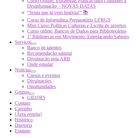
Curso Online: Estratégias Práticas para Combater a
Desinformação – NOVAS DATAS
“Senta que lá vem história!” 📚
Curso de Informática Preparatório UFRGS
Mini Curso Políticas Culturais e Escrita de projetos
Curso online: Bancos de Dados para Bibliotecários
1º Bibliotecas em Movimento: Entrelaçando Saberes
Serviços
Banco de talentos
Recomendação salarial
Divulgação pela ARB
Onde estudar
Notícias
Cursos e eventos
Divulgações
Oportunidades
Grupos
GIDJ/RS
Contato
Carrinho
[Área restrita]
Histórico
Diretoria
Estatuto