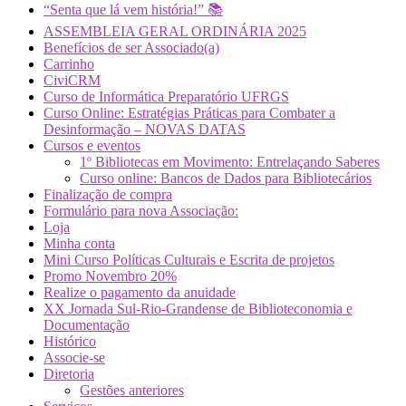
“Senta que lá vem história!” 📚
ASSEMBLEIA GERAL ORDINÁRIA 2025
Benefícios de ser Associado(a)
Carrinho
CiviCRM
Curso de Informática Preparatório UFRGS
Curso Online: Estratégias Práticas para Combater a
Desinformação – NOVAS DATAS
Cursos e eventos
1º Bibliotecas em Movimento: Entrelaçando Saberes
Curso online: Bancos de Dados para Bibliotecários
Finalização de compra
Formulário para nova Associação:
Loja
Minha conta
Mini Curso Políticas Culturais e Escrita de projetos
Promo Novembro 20%
Realize o pagamento da anuidade
XX Jornada Sul-Rio-Grandense de Biblioteconomia e
Documentação
Histórico
Associe-se
Diretoria
Gestões anteriores