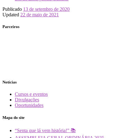
Publicado
13 de setembro de 2020
Updated
22 de maio de 2021
Parceiros
Notícias
Cursos e eventos
Divulgações
Oportunidades
Mapa do site
“Senta que lá vem história!” 📚
ASSEMBLEIA GERAL ORDINÁRIA 2025