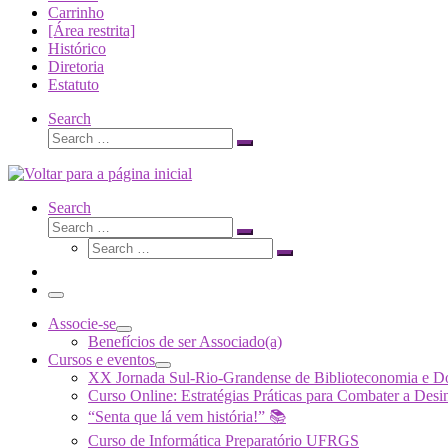
Carrinho
[Área restrita]
Histórico
Diretoria
Estatuto
Search
Search
Search
…
Search
Search
Search
Search
…
Search
…
Menu
Associe-se
Benefícios de ser Associado(a)
Cursos e eventos
XX Jornada Sul-Rio-Grandense de Biblioteconomia e 
Curso Online: Estratégias Práticas para Combater a 
“Senta que lá vem história!” 📚
Curso de Informática Preparatório UFRGS