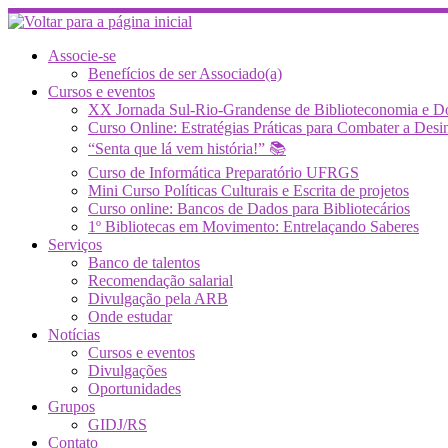
Skip
to
content
Associe-se
Benefícios de ser Associado(a)
Cursos e eventos
XX Jornada Sul-Rio-Grandense de Biblioteconomia e 
Curso Online: Estratégias Práticas para Combater a 
“Senta que lá vem história!” 📚
Curso de Informática Preparatório UFRGS
Mini Curso Políticas Culturais e Escrita de projetos
Curso online: Bancos de Dados para Bibliotecários
1º Bibliotecas em Movimento: Entrelaçando Saberes
Serviços
Banco de talentos
Recomendação salarial
Divulgação pela ARB
Onde estudar
Notícias
Cursos e eventos
Divulgações
Oportunidades
Grupos
GIDJ/RS
Contato