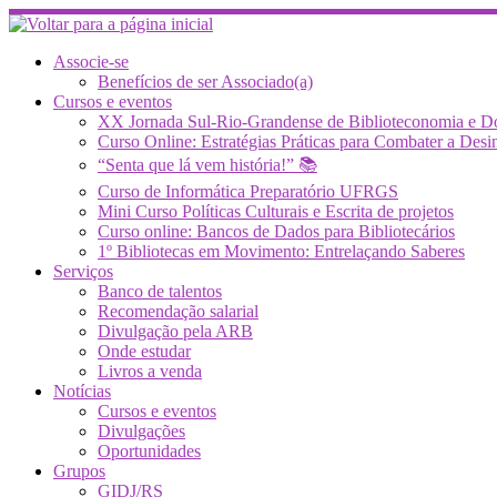
Skip
to
content
Associe-se
Benefícios de ser Associado(a)
Cursos e eventos
XX Jornada Sul-Rio-Grandense de Biblioteconomia e 
Curso Online: Estratégias Práticas para Combater a 
“Senta que lá vem história!” 📚
Curso de Informática Preparatório UFRGS
Mini Curso Políticas Culturais e Escrita de projetos
Curso online: Bancos de Dados para Bibliotecários
1º Bibliotecas em Movimento: Entrelaçando Saberes
Serviços
Banco de talentos
Recomendação salarial
Divulgação pela ARB
Onde estudar
Livros a venda
Notícias
Cursos e eventos
Divulgações
Oportunidades
Grupos
GIDJ/RS