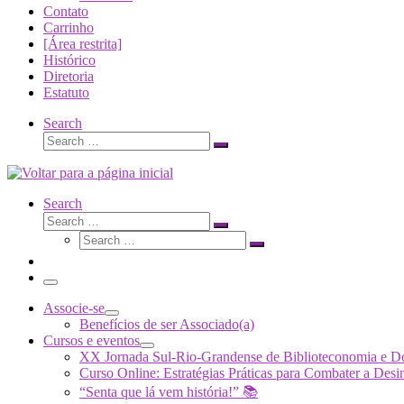
Contato
Carrinho
[Área restrita]
Histórico
Diretoria
Estatuto
Search
Search
Search
…
Search
Search
Search
Search
…
Search
…
Menu
Associe-se
Benefícios de ser Associado(a)
Cursos e eventos
XX Jornada Sul-Rio-Grandense de Biblioteconomia e 
Curso Online: Estratégias Práticas para Combater a 
“Senta que lá vem história!” 📚