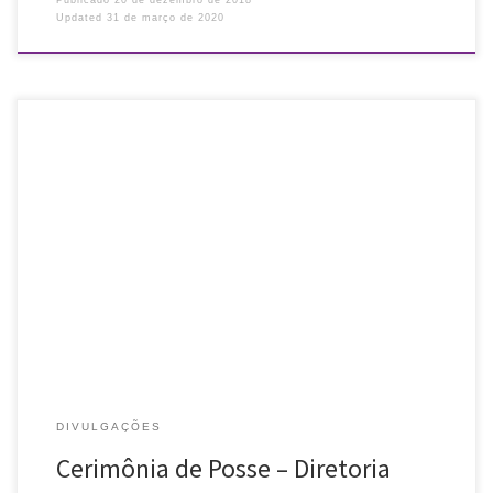
Publicado
20 de dezembro de 2018
Updated
31 de março de 2020
A Associação Riograndense de Bibliotecários convida toda a
comunidade bibliotecária gaúcha para participar da Cerimônia de
posse da Diretoria para o triênio 2019-2021. – Quando: 22 de
dezembro, sábado, 10h […]
DIVULGAÇÕES
Cerimônia de Posse – Diretoria