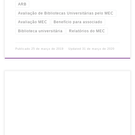
ARB
Avaliação de Bibliotecas Universitárias pelo MEC
Avaliação MEC
Benefício para associado
Biblioteca universitária
Relatórios do MEC
Publicado
25 de março de 2019
Updated
31 de março de 2020
Não perca a oportunidade e associe-se com 20% desconto – a
anuidade vale por 12 meses após o pagamento! Em
comemoração ao Dia do Bibliotecário, a Associação Rio-
grandense de Bibliotecários […]