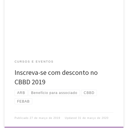
Associados da ARB têm desconto na inscrição do CBBD (Congresso
Brasileiro de Biblioteconomia, Documentação), que acontece
entre os dias 1º e 4 de outubro de 2019, em Vitória (ES). Aproveite
[…]
CURSOS E EVENTOS
Inscreva-se com desconto no
CBBD 2019
ARB
Benefício para associado
CBBD
FEBAB
Publicado
27 de março de 2019
Updated
31 de março de 2020