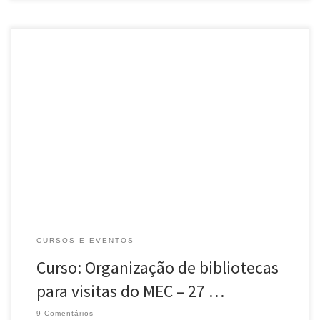
O próximo curso da ARB será “Organização de bibliotecas para
visitas do MEC“, no dia 27 de abril (sábado), na Casa de Cultura
Mario Quintana, em Porto Alegre. O curso […]
CURSOS E EVENTOS
Curso: Organização de bibliotecas
para visitas do MEC – 27 …
9 Comentários