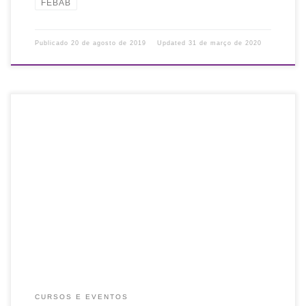
FEBAB
Publicado
20 de agosto de 2019
Updated
31 de março de 2020
Inscreva-se para o curso: Organização de bibliotecas para visitas
do MEC, promovido pela Associação Rio-grandense de
Bibliotecários. Associados da ARB têm desconto*. As vagas são
limitadas! Data: 27 de abril […]
CURSOS E EVENTOS