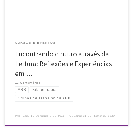
[…]
CURSOS E EVENTOS
Encontrando o outro através da
Leitura: Reflexões e Experiências
em …
11 Comentários
ARB
Biblioterapia
Grupos de Trabalho da ARB
Publicado
16 de outubro de 2019
Updated
31 de março de 2020