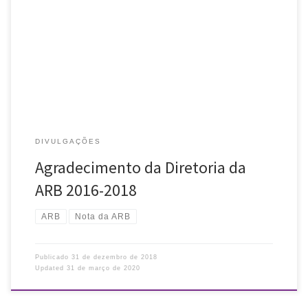
A Diretoria 2016-2018 deseja a todas as pessoas associadas à ARB
um ótimo 2019 e agradece o envolvimento de todos nos últimos 3
anos: dos associados, dos participantes de cursos, […]
DIVULGAÇÕES
Agradecimento da Diretoria da
ARB 2016-2018
ARB
Nota da ARB
Publicado
31 de dezembro de 2018
Updated
31 de março de 2020