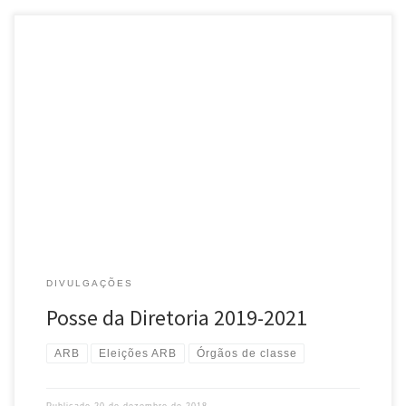
Reiteramos o convite à comunidade bibliotecária gaúcha para a
cerimônia de posse da nova Diretoria eleita para o triênio 2019-
2021. – Quando: 22 de dezembro, sábado, 10h – Onde: sede […]
DIVULGAÇÕES
Posse da Diretoria 2019-2021
ARB
Eleições ARB
Órgãos de classe