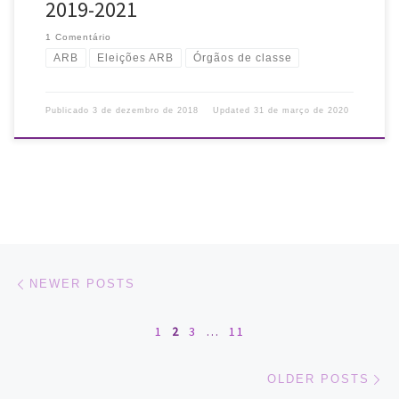
2019-2021
1 Comentário
ARB
Eleições ARB
Órgãos de classe
Publicado
3 de dezembro de 2018
Updated
31 de março de 2020
Posts navigation
Newer posts
NEWER POSTS
1
2
3
…
11
Ol
OLDER POSTS