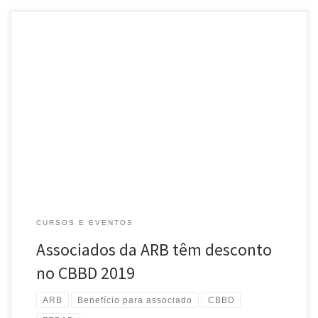
Associados da ARB têm desconto na inscrição do CBBD (Congresso
Brasileiro de Biblioteconomia, Documentação)! O evento
acontece entre os dias 1º e 4 de outubro de 2019, em Vitória (ES),
[…]
CURSOS E EVENTOS
Associados da ARB têm desconto
no CBBD 2019
ARB
Benefício para associado
CBBD