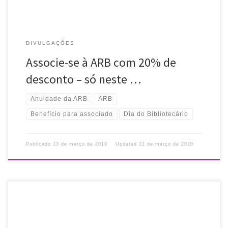
DIVULGAÇÕES
Associe-se à ARB com 20% de
desconto – só neste …
Anuidade da ARB
ARB
Benefício para associado
Dia do Bibliotecário
Publicado
13 de março de 2019
Updated
31 de março de 2020