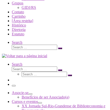
Grupos
GIDJ/RS
Contato
Carrinho
[Área restrita]
Histórico
Diretoria
Estatuto
Search
Search
Search
…
Search
Search
Search
Search
…
Search
…
Menu
Associe-se
Benefícios de ser Associado(a)
Cursos e eventos
XX Jornada Sul-Rio-Grandense de Biblioteconomia e