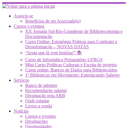
Skip
to
content
Associe-se
Benefícios de ser Associado(a)
Cursos e eventos
XX Jornada Sul-Rio-Grandense de Biblioteconomia e
Documentação
Curso Online: Estratégias Práticas para Combater a
Desinformação – NOVAS DATAS
“Senta que lá vem história!” 📚
Curso de Informática Preparatório UFRGS
Mini Curso Políticas Culturais e Escrita de projetos
Curso online: Bancos de Dados para Bibliotecários
1º Bibliotecas em Movimento: Entrelaçando Saberes
Serviços
Banco de talentos
Recomendação salarial
Divulgação pela ARB
Onde estudar
Livros a venda
Notícias
Cursos e eventos
Divulgações
Oportunidades