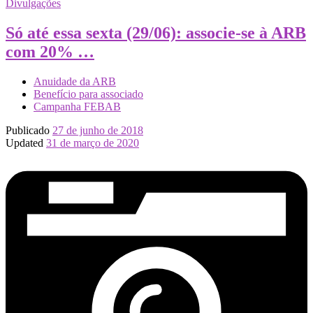
Divulgações
Só até essa sexta (29/06): associe-se à ARB
com 20% …
Anuidade da ARB
Benefício para associado
Campanha FEBAB
Publicado
27 de junho de 2018
Updated
31 de março de 2020