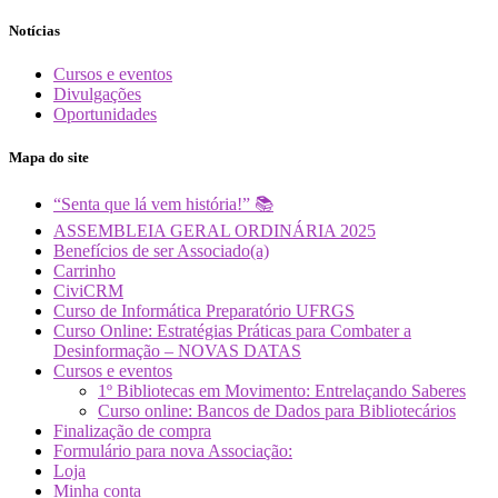
Notícias
Cursos e eventos
Divulgações
Oportunidades
Mapa do site
“Senta que lá vem história!” 📚
ASSEMBLEIA GERAL ORDINÁRIA 2025
Benefícios de ser Associado(a)
Carrinho
CiviCRM
Curso de Informática Preparatório UFRGS
Curso Online: Estratégias Práticas para Combater a
Desinformação – NOVAS DATAS
Cursos e eventos
1º Bibliotecas em Movimento: Entrelaçando Saberes
Curso online: Bancos de Dados para Bibliotecários
Finalização de compra
Formulário para nova Associação:
Loja
Minha conta