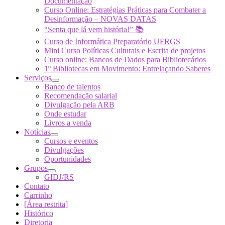
Documentação
Curso Online: Estratégias Práticas para Combater a
Desinformação – NOVAS DATAS
“Senta que lá vem história!” 📚
Curso de Informática Preparatório UFRGS
Mini Curso Políticas Culturais e Escrita de projetos
Curso online: Bancos de Dados para Bibliotecários
1º Bibliotecas em Movimento: Entrelaçando Saberes
Serviços
Banco de talentos
Recomendação salarial
Divulgação pela ARB
Onde estudar
Livros a venda
Notícias
Cursos e eventos
Divulgações
Oportunidades
Grupos
GIDJ/RS
Contato
Carrinho
[Área restrita]
Histórico
Diretoria