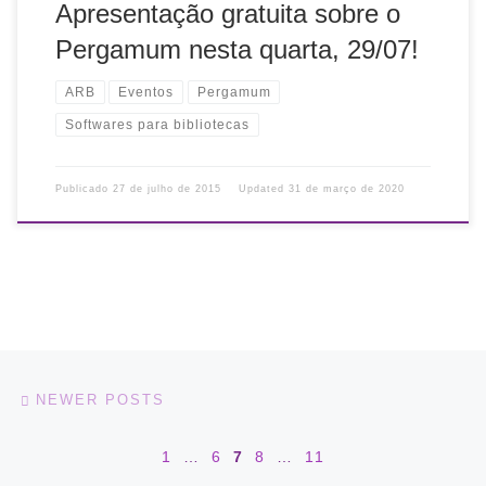
Apresentação gratuita sobre o
Pergamum nesta quarta, 29/07!
ARB
Eventos
Pergamum
Softwares para bibliotecas
Publicado
27 de julho de 2015
Updated
31 de março de 2020
Posts navigation
Newer posts
NEWER POSTS
1
…
6
7
8
…
11