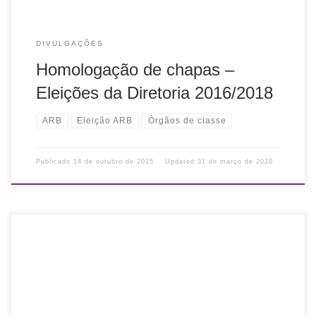
DIVULGAÇÕES
Homologação de chapas –
Eleições da Diretoria 2016/2018
ARB
Eleição ARB
Órgãos de classe
Publicado
14 de outubro de 2015
Updated
31 de março de 2020
Conforme anunciado na edição online do jornal O Sul na
data de hoje (página 22), a Comissão Eleitoral convoca
seus associados para a eleição da Diretoria 2016-2018. O