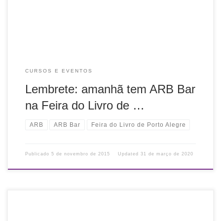
18h30min Local: […]
CURSOS E EVENTOS
Lembrete: amanhã tem ARB Bar
na Feira do Livro de …
ARB
ARB Bar
Feira do Livro de Porto Alegre
Publicado
5 de novembro de 2015
Updated
31 de março de 2020