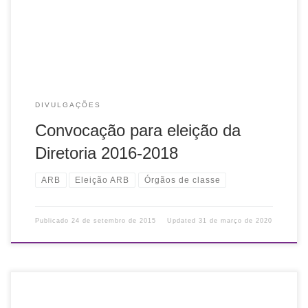
Calendário eleitoral é […]
DIVULGAÇÕES
Convocação para eleição da
Diretoria 2016-2018
ARB
Eleição ARB
Órgãos de classe
Publicado
24 de setembro de 2015
Updated
31 de março de 2020