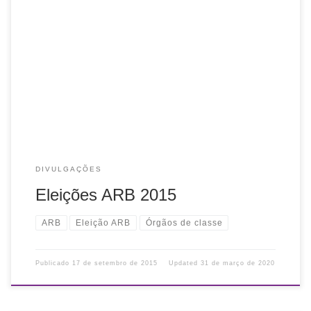
Fique atento: a ARB elegerá em breve sua nova Diretoria
para 2016/2018. Associe-se! Além de poder concorrer em
uma chapa e votar nas Eleições, você ganha benefícios
como descontos em […]
DIVULGAÇÕES
Eleições ARB 2015
ARB
Eleição ARB
Órgãos de classe
Publicado
17 de setembro de 2015
Updated
31 de março de 2020