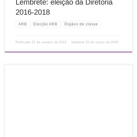
Lembrete: eleição da Diretoria
2016-2018
ARB
Eleição ARB
Órgãos de classe
Publicado
21 de outubro de 2015
Updated
31 de março de 2020
A Comissão Eleitoral, em cumprimento ao disposto no
parágrafo único do artigo 64º do Estatuto da Associação
Rio-Grandense de Bibliotecários (ARB), homologa a
participação de uma (01) chapa para a eleição […]