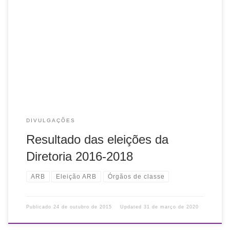
A Comissão Eleitoral anuncia o encerramento das eleições
para Diretoria para o período de 2016-2018. Concorreu
chapa única e foram computados 14 votos válidos. A
votação ocorreu em 24 de outubro das […]
DIVULGAÇÕES
Resultado das eleições da
Diretoria 2016-2018
ARB
Eleição ARB
Órgãos de classe
Publicado
24 de outubro de 2015
Updated
31 de março de 2020