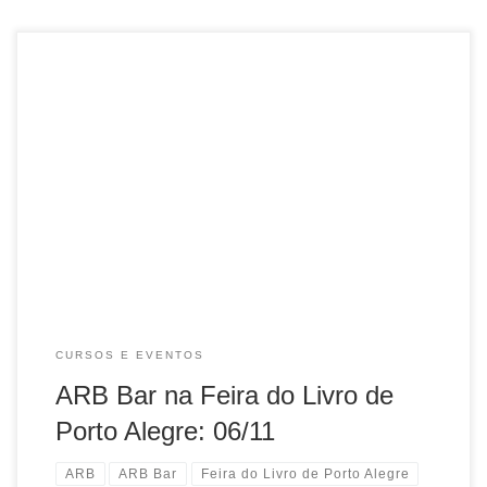
Participe de mais uma edição do happy hour da ARB,
aproveitando o clima da 61ª Feira do Livro de Porto Alegre!
Data: 06/11/2015, sexta-feira Horário: a partir das
18h30min Local: […]
CURSOS E EVENTOS
ARB Bar na Feira do Livro de
Porto Alegre: 06/11
ARB
ARB Bar
Feira do Livro de Porto Alegre