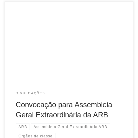
Convocação para Assembleia Geral Extraordinária da ARB
Vimos através do presente edital, em conformidade com o
artigo 30 do Estatuto vigente, convocar os associados da
Associação Rio-Grandense de Bibliotecários para […]
DIVULGAÇÕES
Convocação para Assembleia
Geral Extraordinária da ARB
ARB
Assembleia Geral Extraordinária ARB
Órgãos de classe