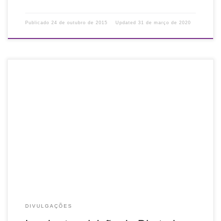
Publicado
24 de outubro de 2015
Updated
31 de março de 2020
A Comissão Eleitoral volta a lembrar aos associados da
eleição da Diretoria 2016-2018. O voto de todos é
importante. Caso não seja possível comparecer à votação,
procure a Comissão Eleitoral através […]
DIVULGAÇÕES