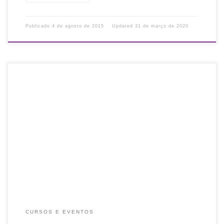
Publicado
4 de agosto de 2015
Updated
31 de março de 2020
Não perca, é nesta semana! Promovemos palestra sobre o
software Pergamum – Sistema Integrado de Bibliotecas, em
parceira com a PUCPR. Será feita apresentação do
software e esclarecimento de dúvidas. […]
CURSOS E EVENTOS