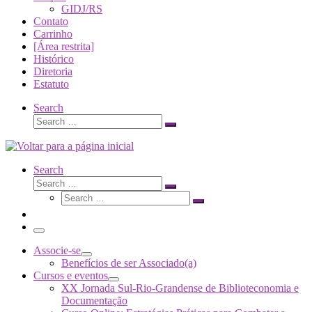
GIDJ/RS
Contato
Carrinho
[Área restrita]
Histórico
Diretoria
Estatuto
Search
Search
Search
…
Search
Search
Search
Search
…
Search
…
Menu
Associe-se
Benefícios de ser Associado(a)
Cursos e eventos
XX Jornada Sul-Rio-Grandense de Biblioteconomia e
Documentação