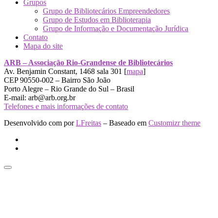
Grupos
Grupo de Bibliotecários Empreendedores
Grupo de Estudos em Biblioterapia
Grupo de Informação e Documentação Jurídica
Contato
Mapa do site
ARB – Associação Rio-Grandense de Bibliotecários
Av. Benjamin Constant, 1468 sala 301 [
mapa
]
CEP 90550-002 – Bairro São João
Porto Alegre – Rio Grande do Sul – Brasil
E-mail: arb@arb.org.br
Telefones e mais informações de contato
Desenvolvido com
por
LFreitas
– Baseado em
Customizr theme