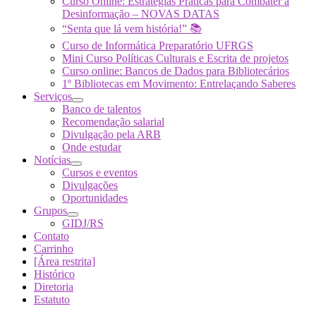
Curso Online: Estratégias Práticas para Combater a
Desinformação – NOVAS DATAS
“Senta que lá vem história!” 📚
Curso de Informática Preparatório UFRGS
Mini Curso Políticas Culturais e Escrita de projetos
Curso online: Bancos de Dados para Bibliotecários
1º Bibliotecas em Movimento: Entrelaçando Saberes
Serviços
Banco de talentos
Recomendação salarial
Divulgação pela ARB
Onde estudar
Notícias
Cursos e eventos
Divulgações
Oportunidades
Grupos
GIDJ/RS
Contato
Carrinho
[Área restrita]
Histórico
Diretoria
Estatuto