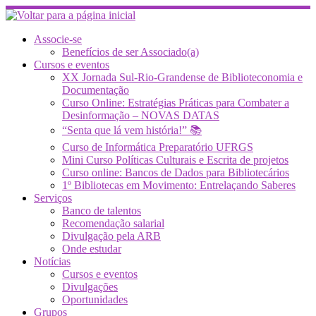
Skip
to
content
Associe-se
Benefícios de ser Associado(a)
Cursos e eventos
XX Jornada Sul-Rio-Grandense de Biblioteconomia e
Documentação
Curso Online: Estratégias Práticas para Combater a
Desinformação – NOVAS DATAS
“Senta que lá vem história!” 📚
Curso de Informática Preparatório UFRGS
Mini Curso Políticas Culturais e Escrita de projetos
Curso online: Bancos de Dados para Bibliotecários
1º Bibliotecas em Movimento: Entrelaçando Saberes
Serviços
Banco de talentos
Recomendação salarial
Divulgação pela ARB
Onde estudar
Notícias
Cursos e eventos
Divulgações
Oportunidades
Grupos