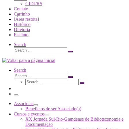
GIDJ/RS
Contato
Carrinho
[Área restrita]
Histórico
Diretoria
Estatuto
Search
Search
Search
…
Search
Search
Search
Search
…
Search
…
Menu
Associe-se
Benefícios de ser Associado(a)
Cursos e eventos
XX Jornada Sul-Rio-Grandense de Biblioteconomia e
Documentação