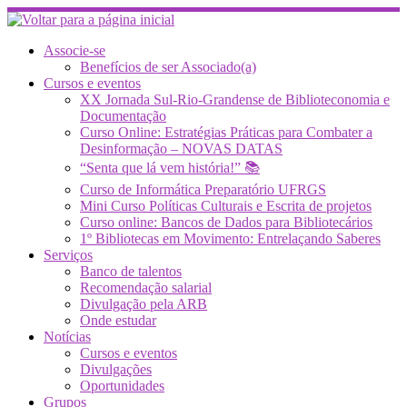
Skip
to
content
Associe-se
Benefícios de ser Associado(a)
Cursos e eventos
XX Jornada Sul-Rio-Grandense de Biblioteconomia e
Documentação
Curso Online: Estratégias Práticas para Combater a
Desinformação – NOVAS DATAS
“Senta que lá vem história!” 📚
Curso de Informática Preparatório UFRGS
Mini Curso Políticas Culturais e Escrita de projetos
Curso online: Bancos de Dados para Bibliotecários
1º Bibliotecas em Movimento: Entrelaçando Saberes
Serviços
Banco de talentos
Recomendação salarial
Divulgação pela ARB
Onde estudar
Notícias
Cursos e eventos
Divulgações
Oportunidades
Grupos