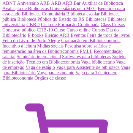
ABNT
Aniversário ARB
ARB
ARB Bar
Auxiliar de Biblioteca
Avaliação de Bibliotecas Universitárias pelo MEC
Benefício para
associado
Biblioteca Comunitária
Biblioteca escolar
Biblioteca
pública
Biblioteca Pública do Estado do RS
Bibliotecas
Biblioteca
universitária
CBBD
Ciclo de Formação Continuada
Class Cursos
Concurso público
CRB-10
Curso
Curso online
Cursos
Dia do
Bibliotecário
E-books
Eleição ARB
Eventos
Feira de troca de livros
Feira do Livro de Porto Alegre
Graduação em Biblioteconomia
Incentivo à leitura
Mídias sociais
Pesquisa sobre salários e
remuneração na área da Biblioteconomia
PMLL
Recomendação
salarial
Seminário internacional
Softwares para bibliotecas
Sorteio
de inscrição
Técnico em Biblioteconomia
Vaga bibliotecário
Vaga
de emprego
Vaga de estágio
Vaga para Assistente de biblioteca
Vaga
para Bibliotecário
Vaga para estudante
Vaga para Técnico em
Biblioteconomia
Órgãos de classe