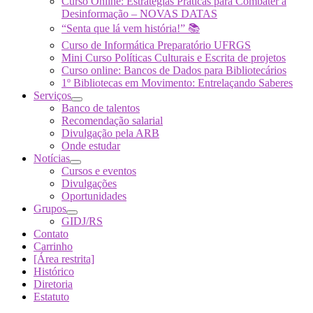
Curso Online: Estratégias Práticas para Combater a
Desinformação – NOVAS DATAS
“Senta que lá vem história!” 📚
Curso de Informática Preparatório UFRGS
Mini Curso Políticas Culturais e Escrita de projetos
Curso online: Bancos de Dados para Bibliotecários
1º Bibliotecas em Movimento: Entrelaçando Saberes
Serviços
Banco de talentos
Recomendação salarial
Divulgação pela ARB
Onde estudar
Notícias
Cursos e eventos
Divulgações
Oportunidades
Grupos
GIDJ/RS
Contato
Carrinho
[Área restrita]
Histórico
Diretoria
Estatuto