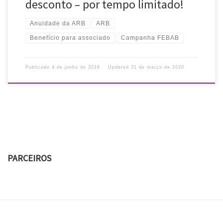
desconto – por tempo limitado!
Anuidade da ARB
ARB
Benefício para associado
Campanha FEBAB
Publicado
4 de junho de 2018
Updated
31 de março de 2020
PARCEIROS