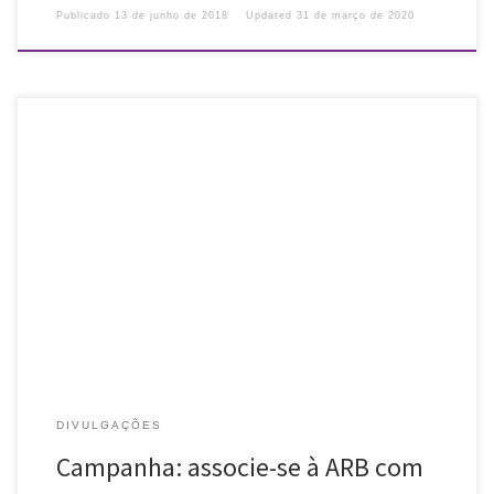
Publicado
13 de junho de 2018
Updated
31 de março de 2020
Em ação conjunta com a FEBAB e com as associações de
bibliotecários do país, a Associação Rio-grandense de
Bibliotecários (ARB) lança campanha para incentivar a participação
de novos associados! Durante […]
DIVULGAÇÕES
Campanha: associe-se à ARB com