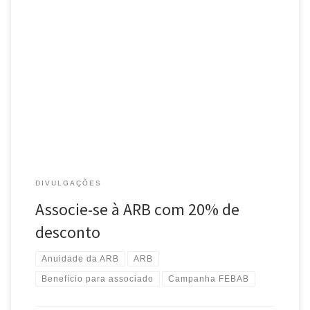
Não perca a oportunidade e associe-se com 20% desconto – a
anuidade vale por 12 meses após o pagamento! Em ação
conjunta com a FEBAB e com as associações de […]
DIVULGAÇÕES
Associe-se à ARB com 20% de
desconto
Anuidade da ARB
ARB
Benefício para associado
Campanha FEBAB