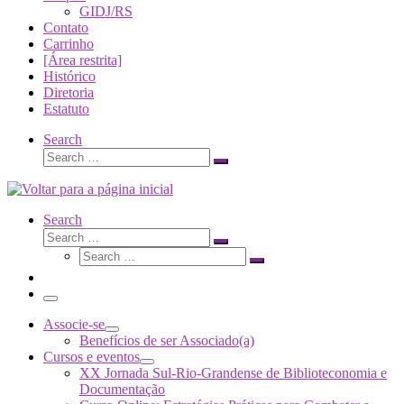
GIDJ/RS
Contato
Carrinho
[Área restrita]
Histórico
Diretoria
Estatuto
Search
Search
Search
…
Search
Search
Search
Search
…
Search
…
Menu
Associe-se
Benefícios de ser Associado(a)
Cursos e eventos
XX Jornada Sul-Rio-Grandense de Biblioteconomia e
Documentação