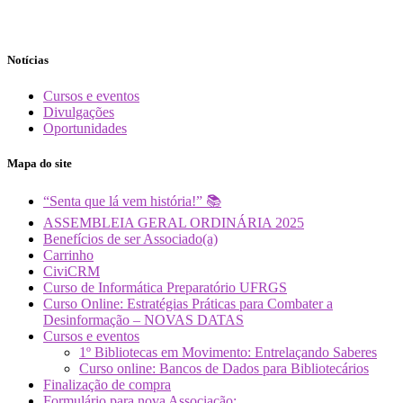
Notícias
Cursos e eventos
Divulgações
Oportunidades
Mapa do site
“Senta que lá vem história!” 📚
ASSEMBLEIA GERAL ORDINÁRIA 2025
Benefícios de ser Associado(a)
Carrinho
CiviCRM
Curso de Informática Preparatório UFRGS
Curso Online: Estratégias Práticas para Combater a
Desinformação – NOVAS DATAS
Cursos e eventos
1º Bibliotecas em Movimento: Entrelaçando Saberes
Curso online: Bancos de Dados para Bibliotecários
Finalização de compra
Formulário para nova Associação: