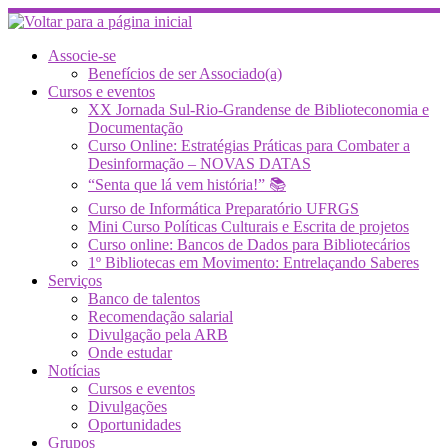
Skip
to
content
Associe-se
Benefícios de ser Associado(a)
Cursos e eventos
XX Jornada Sul-Rio-Grandense de Biblioteconomia e
Documentação
Curso Online: Estratégias Práticas para Combater a
Desinformação – NOVAS DATAS
“Senta que lá vem história!” 📚
Curso de Informática Preparatório UFRGS
Mini Curso Políticas Culturais e Escrita de projetos
Curso online: Bancos de Dados para Bibliotecários
1º Bibliotecas em Movimento: Entrelaçando Saberes
Serviços
Banco de talentos
Recomendação salarial
Divulgação pela ARB
Onde estudar
Notícias
Cursos e eventos
Divulgações
Oportunidades
Grupos