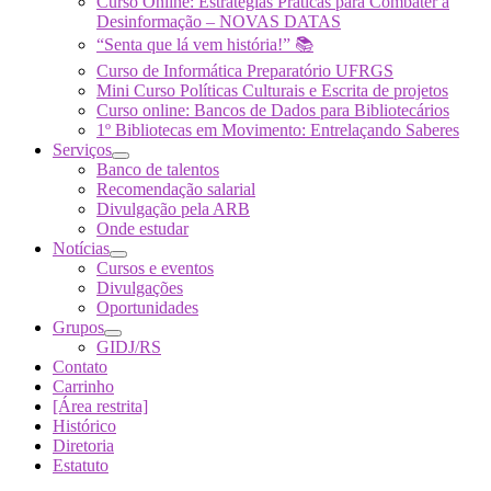
Curso Online: Estratégias Práticas para Combater a
Desinformação – NOVAS DATAS
“Senta que lá vem história!” 📚
Curso de Informática Preparatório UFRGS
Mini Curso Políticas Culturais e Escrita de projetos
Curso online: Bancos de Dados para Bibliotecários
1º Bibliotecas em Movimento: Entrelaçando Saberes
Serviços
Banco de talentos
Recomendação salarial
Divulgação pela ARB
Onde estudar
Notícias
Cursos e eventos
Divulgações
Oportunidades
Grupos
GIDJ/RS
Contato
Carrinho
[Área restrita]
Histórico
Diretoria
Estatuto