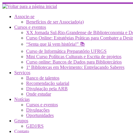
Skip
to
content
Associe-se
Benefícios de ser Associado(a)
Cursos e eventos
XX Jornada Sul-Rio-Grandense de Biblioteconomia e 
Curso Online: Estratégias Práticas para Combater a 
“Senta que lá vem história!” 📚
Curso de Informática Preparatório UFRGS
Mini Curso Políticas Culturais e Escrita de projetos
Curso online: Bancos de Dados para Bibliotecários
1º Bibliotecas em Movimento: Entrelaçando Saberes
Serviços
Banco de talentos
Recomendação salarial
Divulgação pela ARB
Onde estudar
Notícias
Cursos e eventos
Divulgações
Oportunidades
Grupos
GIDJ/RS
Contato