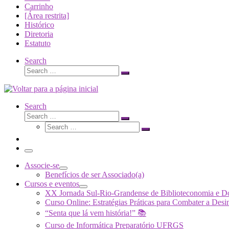
Carrinho
[Área restrita]
Histórico
Diretoria
Estatuto
Search
Search
Search
…
Search
Search
Search
Search
…
Search
…
Menu
Associe-se
Benefícios de ser Associado(a)
Cursos e eventos
XX Jornada Sul-Rio-Grandense de Biblioteconomia e 
Curso Online: Estratégias Práticas para Combater a 
“Senta que lá vem história!” 📚
Curso de Informática Preparatório UFRGS