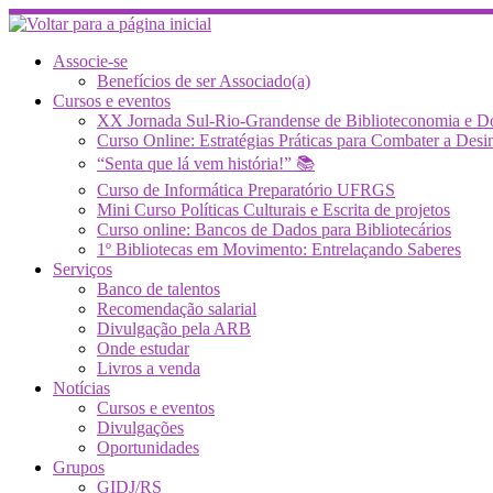
Skip
to
content
Associe-se
Benefícios de ser Associado(a)
Cursos e eventos
XX Jornada Sul-Rio-Grandense de Biblioteconomia e 
Curso Online: Estratégias Práticas para Combater a 
“Senta que lá vem história!” 📚
Curso de Informática Preparatório UFRGS
Mini Curso Políticas Culturais e Escrita de projetos
Curso online: Bancos de Dados para Bibliotecários
1º Bibliotecas em Movimento: Entrelaçando Saberes
Serviços
Banco de talentos
Recomendação salarial
Divulgação pela ARB
Onde estudar
Livros a venda
Notícias
Cursos e eventos
Divulgações
Oportunidades
Grupos
GIDJ/RS