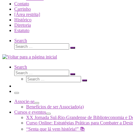
Contato
Carrinho
[Área restrita]
Histórico
Diretoria
Estatuto
Search
Search
Search
…
Search
Search
Search
Search
…
Search
…
Menu
Associe-se
Benefícios de ser Associado(a)
Cursos e eventos
XX Jornada Sul-Rio-Grandense de Biblioteconomia e 
Curso Online: Estratégias Práticas para Combater a 
“Senta que lá vem história!” 📚