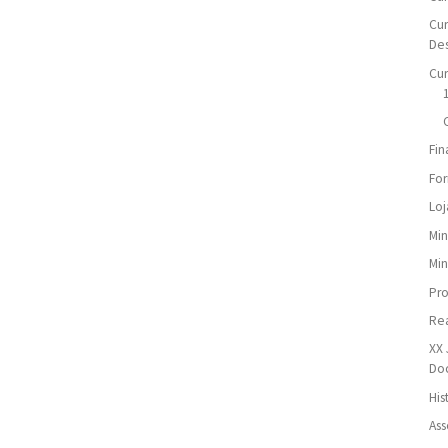
Cur
De
Cur
Fin
For
Loj
Min
Min
Pr
Re
XX 
Do
His
Ass