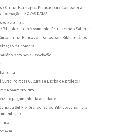
so Online: Estratégias Práticas para Combater a
sinformação – NOVAS DATAS
sos e eventos
1º Bibliotecas em Movimento: Entrelaçando Saberes
Curso online: Bancos de Dados para Bibliotecários
alização de compra
mulário para nova Associação:
a
ha conta
i Curso Políticas Culturais e Escrita de projetos
omo Novembro 20%
alize o pagamento da anuidade
Jornada Sul-Rio-Grandense de Biblioteconomia e
cumentação
tórico
ocie-se