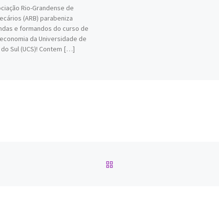
ciação Rio-Grandense de
tecários (ARB) parabeniza
ndas e formandos do curso de
teconomia da Universidade de
 do Sul (UCS)! Contem […]
BACK TO POST LIST