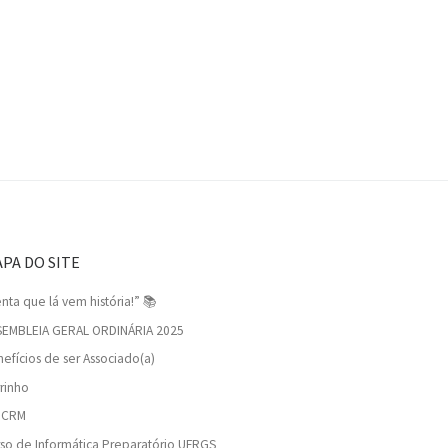
PA DO SITE
nta que lá vem história!” 📚
SEMBLEIA GERAL ORDINÁRIA 2025
efícios de ser Associado(a)
rinho
viCRM
so de Informática Preparatório UFRGS