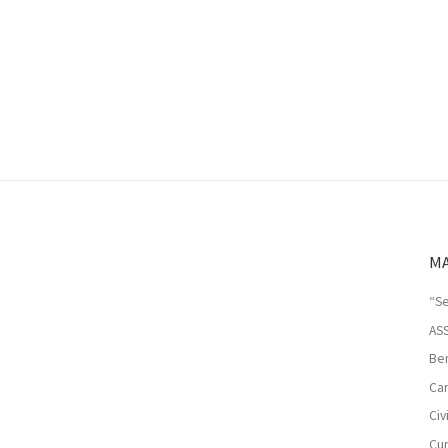
MA
“Se
AS
Ben
Car
Ci
Cur