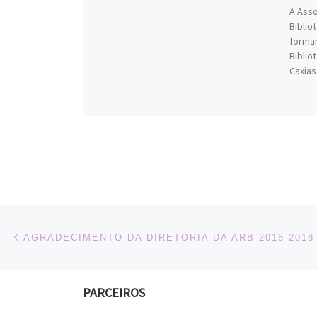
A Asso
Biblio
forma
Biblio
Caxias
Navegação do post
Previous post
AGRADECIMENTO DA DIRETORIA DA ARB 2016-2018
PARCEIROS