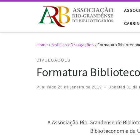
Skip to content
ASSOCI
CARRI
Home
»
Notícias
»
Divulgações
»
Formatura Bibliotecon
DIVULGAÇÕES
Formatura Bibliotec
Publicado
26 de janeiro de 2019
-
Updated
31 de 
A Associação Rio-Grandense de Bibliot
Biblioteconomia da U