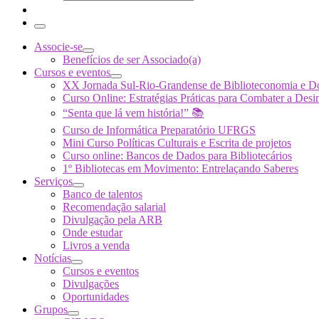
Search
…
Menu
Associe-se
Benefícios de ser Associado(a)
Cursos e eventos
XX Jornada Sul-Rio-Grandense de Biblioteconomia e 
Curso Online: Estratégias Práticas para Combater a 
“Senta que lá vem história!” 📚
Curso de Informática Preparatório UFRGS
Mini Curso Políticas Culturais e Escrita de projetos
Curso online: Bancos de Dados para Bibliotecários
1º Bibliotecas em Movimento: Entrelaçando Saberes
Serviços
Banco de talentos
Recomendação salarial
Divulgação pela ARB
Onde estudar
Livros a venda
Notícias
Cursos e eventos
Divulgações
Oportunidades
Grupos