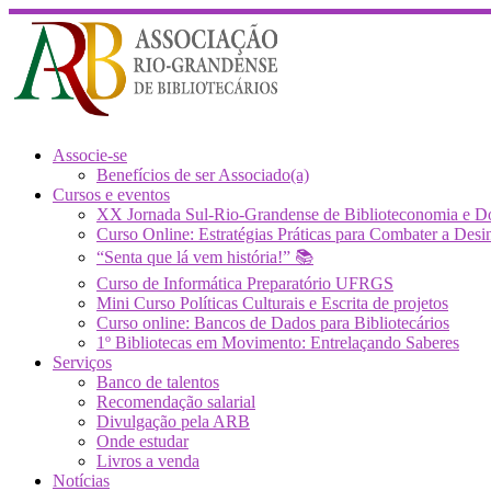
Skip
to
content
Associe-se
Benefícios de ser Associado(a)
Cursos e eventos
XX Jornada Sul-Rio-Grandense de Biblioteconomia e 
Curso Online: Estratégias Práticas para Combater a 
“Senta que lá vem história!” 📚
Curso de Informática Preparatório UFRGS
Mini Curso Políticas Culturais e Escrita de projetos
Curso online: Bancos de Dados para Bibliotecários
1º Bibliotecas em Movimento: Entrelaçando Saberes
Serviços
Banco de talentos
Recomendação salarial
Divulgação pela ARB
Onde estudar
Livros a venda
Notícias