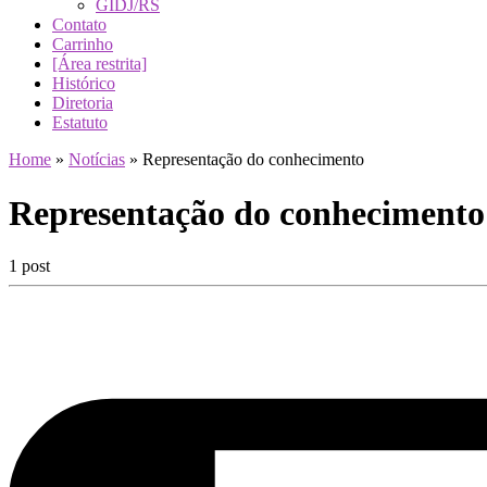
GIDJ/RS
Contato
Carrinho
[Área restrita]
Histórico
Diretoria
Estatuto
Home
»
Notícias
»
Representação do conhecimento
Representação do conhecimento
1 post