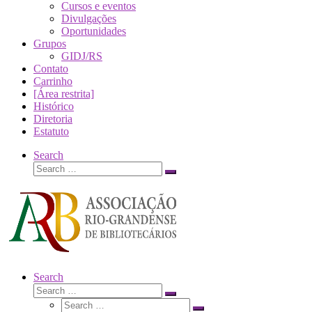
Cursos e eventos
Divulgações
Oportunidades
Grupos
GIDJ/RS
Contato
Carrinho
[Área restrita]
Histórico
Diretoria
Estatuto
Search
Search
Search
…
Search
Search
Search
Search
…