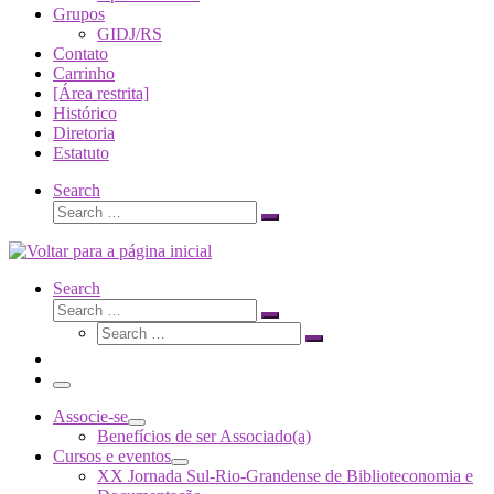
Grupos
GIDJ/RS
Contato
Carrinho
[Área restrita]
Histórico
Diretoria
Estatuto
Search
Search
Search
…
Search
Search
Search
Search
…
Search
…
Menu
Associe-se
Benefícios de ser Associado(a)
Cursos e eventos
XX Jornada Sul-Rio-Grandense de Biblioteconomia e