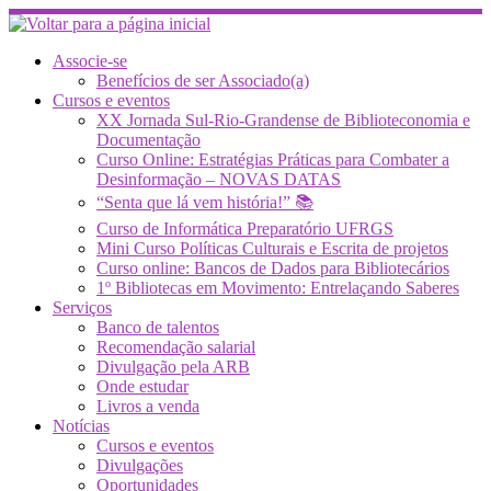
Skip
to
content
Associe-se
Benefícios de ser Associado(a)
Cursos e eventos
XX Jornada Sul-Rio-Grandense de Biblioteconomia e
Documentação
Curso Online: Estratégias Práticas para Combater a
Desinformação – NOVAS DATAS
“Senta que lá vem história!” 📚
Curso de Informática Preparatório UFRGS
Mini Curso Políticas Culturais e Escrita de projetos
Curso online: Bancos de Dados para Bibliotecários
1º Bibliotecas em Movimento: Entrelaçando Saberes
Serviços
Banco de talentos
Recomendação salarial
Divulgação pela ARB
Onde estudar
Livros a venda
Notícias
Cursos e eventos
Divulgações
Oportunidades