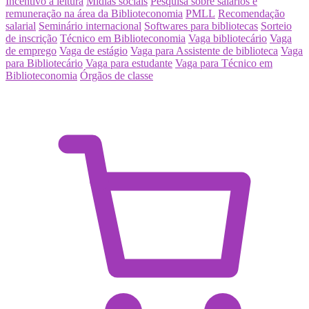
Incentivo à leitura
Mídias sociais
Pesquisa sobre salários e
remuneração na área da Biblioteconomia
PMLL
Recomendação
salarial
Seminário internacional
Softwares para bibliotecas
Sorteio
de inscrição
Técnico em Biblioteconomia
Vaga bibliotecário
Vaga
de emprego
Vaga de estágio
Vaga para Assistente de biblioteca
Vaga
para Bibliotecário
Vaga para estudante
Vaga para Técnico em
Biblioteconomia
Órgãos de classe