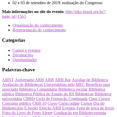
02 e 03 de setembro de 2019: realização do Congresso
Mais informações no site do evento
:
http://isko-brasil.org.br/?
page_id=1563
Organização do conhecimento
Representação do conhecimento
Categorias
Cursos e eventos
Divulgações
Oportunidades
Palavras-chave
ABNT
Aniversário ARB
ARB
ARB Bar
Auxiliar de Biblioteca
Avaliação de Bibliotecas Universitárias pelo MEC
Benefício para
associado
Biblioteca Comunitária
Biblioteca escolar
Biblioteca
pública
Biblioteca Pública do Estado do RS
Bibliotecas
Biblioteca
universitária
CBBD
Ciclo de Formação Continuada
Class Cursos
Concurso público
CRB-10
Curso
Curso online
Cursos
Dia do
Bibliotecário
E-books
Eleição ARB
Eventos
Feira de troca de livros
Feira do Livro de Porto Alegre
Graduação em Biblioteconomia