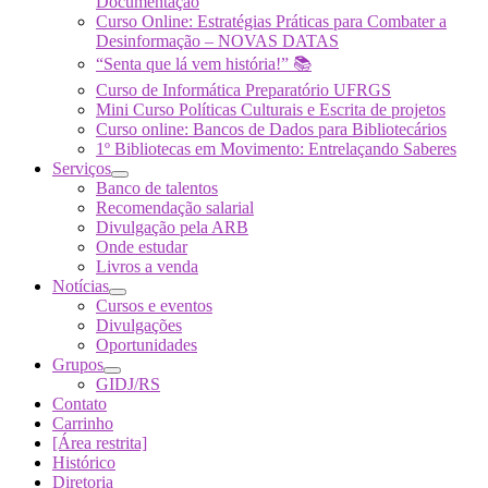
Documentação
Curso Online: Estratégias Práticas para Combater a
Desinformação – NOVAS DATAS
“Senta que lá vem história!” 📚
Curso de Informática Preparatório UFRGS
Mini Curso Políticas Culturais e Escrita de projetos
Curso online: Bancos de Dados para Bibliotecários
1º Bibliotecas em Movimento: Entrelaçando Saberes
Serviços
Banco de talentos
Recomendação salarial
Divulgação pela ARB
Onde estudar
Livros a venda
Notícias
Cursos e eventos
Divulgações
Oportunidades
Grupos
GIDJ/RS
Contato
Carrinho
[Área restrita]
Histórico
Diretoria