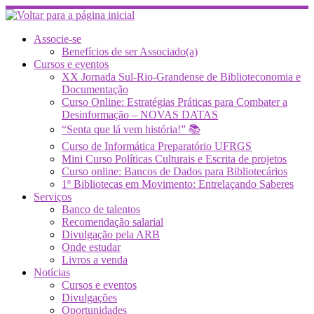
Skip
to
content
Associe-se
Benefícios de ser Associado(a)
Cursos e eventos
XX Jornada Sul-Rio-Grandense de Biblioteconomia e
Documentação
Curso Online: Estratégias Práticas para Combater a
Desinformação – NOVAS DATAS
“Senta que lá vem história!” 📚
Curso de Informática Preparatório UFRGS
Mini Curso Políticas Culturais e Escrita de projetos
Curso online: Bancos de Dados para Bibliotecários
1º Bibliotecas em Movimento: Entrelaçando Saberes
Serviços
Banco de talentos
Recomendação salarial
Divulgação pela ARB
Onde estudar
Livros a venda
Notícias
Cursos e eventos
Divulgações
Oportunidades