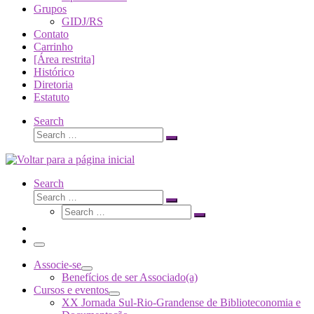
Grupos
GIDJ/RS
Contato
Carrinho
[Área restrita]
Histórico
Diretoria
Estatuto
Search
Search
Search
…
Search
Search
Search
Search
…
Search
…
Menu
Associe-se
Benefícios de ser Associado(a)
Cursos e eventos
XX Jornada Sul-Rio-Grandense de Biblioteconomia e