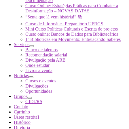
Documentação
Curso Online: Estratégias Práticas para Combater a
Desinformação – NOVAS DATAS
“Senta que lá vem história!” 📚
Curso de Informática Preparatório UFRGS
Mini Curso Políticas Culturais e Escrita de projetos
Curso online: Bancos de Dados para Bibliotecários
1º Bibliotecas em Movimento: Entrelaçando Saberes
Serviços
Banco de talentos
Recomendação salarial
Divulgação pela ARB
Onde estudar
Livros a venda
Notícias
Cursos e eventos
Divulgações
Oportunidades
Grupos
GIDJ/RS
Contato
Carrinho
[Área restrita]
Histórico
Diretoria