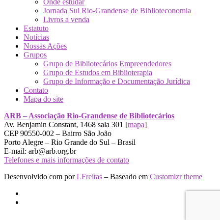
Onde estudar
Jornada Sul Rio-Grandense de Biblioteconomia
Livros a venda
Estatuto
Notícias
Nossas Ações
Grupos
Grupo de Bibliotecários Empreendedores
Grupo de Estudos em Biblioterapia
Grupo de Informação e Documentação Jurídica
Contato
Mapa do site
ARB – Associação Rio-Grandense de Bibliotecários
Av. Benjamin Constant, 1468 sala 301 [
mapa
]
CEP 90550-002 – Bairro São João
Porto Alegre – Rio Grande do Sul – Brasil
E-mail: arb@arb.org.br
Telefones e mais informações de contato
Desenvolvido com
por
LFreitas
– Baseado em
Customizr theme