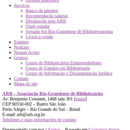
Gestões anteriores
Serviços
Banco de talentos
Recomendação salarial
Divulgação pela ARB
Onde estudar
Jornada Sul Rio-Grandense de Biblioteconomia
Livros a venda
Estatuto
Notícias
Nossas Ações
Grupos
Grupo de Bibliotecários Empreendedores
Grupo de Estudos em Biblioterapia
Grupo de Informação e Documentação Jurídica
Contato
Mapa do site
ARB – Associação Rio-Grandense de Bibliotecários
Av. Benjamin Constant, 1468 sala 301 [
mapa
]
CEP 90550-002 – Bairro São João
Porto Alegre – Rio Grande do Sul – Brasil
E-mail: arb@arb.org.br
Telefones e mais informações de contato
Desenvolvido com
por
LFreitas
– Baseado em
Customizr theme