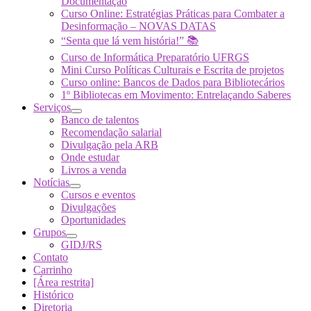
Documentação
Curso Online: Estratégias Práticas para Combater a
Desinformação – NOVAS DATAS
“Senta que lá vem história!” 📚
Curso de Informática Preparatório UFRGS
Mini Curso Políticas Culturais e Escrita de projetos
Curso online: Bancos de Dados para Bibliotecários
1º Bibliotecas em Movimento: Entrelaçando Saberes
Serviços
Banco de talentos
Recomendação salarial
Divulgação pela ARB
Onde estudar
Livros a venda
Notícias
Cursos e eventos
Divulgações
Oportunidades
Grupos
GIDJ/RS
Contato
Carrinho
[Área restrita]
Histórico
Diretoria