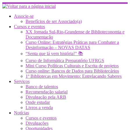
Skip
to
content
Associe-se
Benefícios de ser Associado(a)
Cursos e eventos
XX Jornada Sul-Rio-Grandense de Biblioteconomia e
Documentação
Curso Online: Estratégias Práticas para Combater a
Desinformação – NOVAS DATAS
“Senta que lá vem história!” 📚
Curso de Informática Preparatório UFRGS
Mini Curso Políticas Culturais e Escrita de projetos
Curso online: Bancos de Dados para Bibliotecários
1º Bibliotecas em Movimento: Entrelaçando Saberes
Serviços
Banco de talentos
Recomendação salarial
Divulgação pela ARB
Onde estudar
Livros a venda
Notícias
Cursos e eventos
Divulgações
Oportunidades