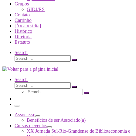
Grupos
GIDJ/RS
Contato
Carrinho
[Área restrita]
Histórico
Diretoria
Estatuto
Search
Search
Search
…
Search
Search
Search
Search
…
Search
…
Menu
Associe-se
Benefícios de ser Associado(a)
Cursos e eventos
XX Jornada Sul-Rio-Grandense de Biblioteconomia e