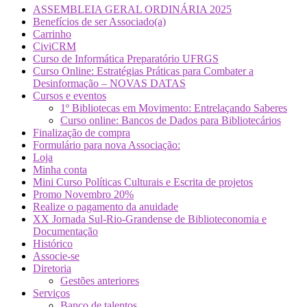
ASSEMBLEIA GERAL ORDINÁRIA 2025
Benefícios de ser Associado(a)
Carrinho
CiviCRM
Curso de Informática Preparatório UFRGS
Curso Online: Estratégias Práticas para Combater a
Desinformação – NOVAS DATAS
Cursos e eventos
1º Bibliotecas em Movimento: Entrelaçando Saberes
Curso online: Bancos de Dados para Bibliotecários
Finalização de compra
Formulário para nova Associação:
Loja
Minha conta
Mini Curso Políticas Culturais e Escrita de projetos
Promo Novembro 20%
Realize o pagamento da anuidade
XX Jornada Sul-Rio-Grandense de Biblioteconomia e
Documentação
Histórico
Associe-se
Diretoria
Gestões anteriores
Serviços
Banco de talentos