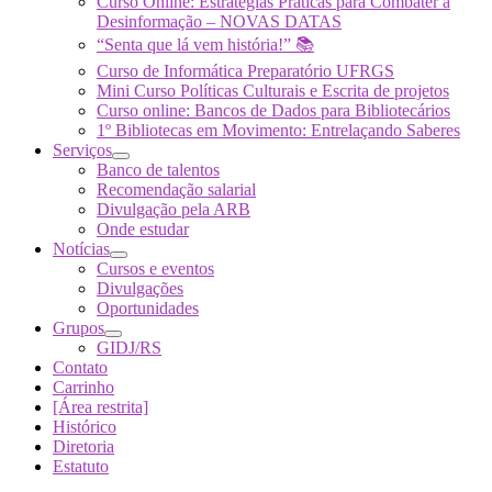
Curso Online: Estratégias Práticas para Combater a
Desinformação – NOVAS DATAS
“Senta que lá vem história!” 📚
Curso de Informática Preparatório UFRGS
Mini Curso Políticas Culturais e Escrita de projetos
Curso online: Bancos de Dados para Bibliotecários
1º Bibliotecas em Movimento: Entrelaçando Saberes
Serviços
Banco de talentos
Recomendação salarial
Divulgação pela ARB
Onde estudar
Notícias
Cursos e eventos
Divulgações
Oportunidades
Grupos
GIDJ/RS
Contato
Carrinho
[Área restrita]
Histórico
Diretoria
Estatuto