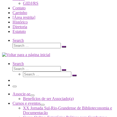
GIDJ/RS
Contato
Carrinho
[Área restrita]
Histórico
Diretoria
Estatuto
Search
Search
Search
…
Search
Search
Search
Search
…
Search
…
Menu
Associe-se
Benefícios de ser Associado(a)
Cursos e eventos
XX Jornada Sul-Rio-Grandense de Biblioteconomia e
Documentação