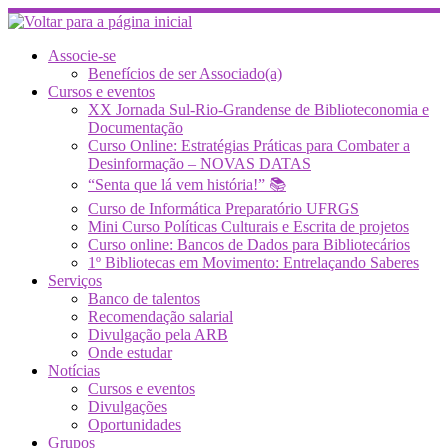
Skip
to
content
Associe-se
Benefícios de ser Associado(a)
Cursos e eventos
XX Jornada Sul-Rio-Grandense de Biblioteconomia e
Documentação
Curso Online: Estratégias Práticas para Combater a
Desinformação – NOVAS DATAS
“Senta que lá vem história!” 📚
Curso de Informática Preparatório UFRGS
Mini Curso Políticas Culturais e Escrita de projetos
Curso online: Bancos de Dados para Bibliotecários
1º Bibliotecas em Movimento: Entrelaçando Saberes
Serviços
Banco de talentos
Recomendação salarial
Divulgação pela ARB
Onde estudar
Notícias
Cursos e eventos
Divulgações
Oportunidades
Grupos