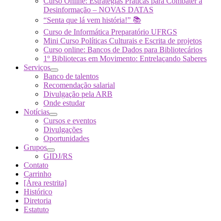
Curso Online: Estratégias Práticas para Combater a
Desinformação – NOVAS DATAS
“Senta que lá vem história!” 📚
Curso de Informática Preparatório UFRGS
Mini Curso Políticas Culturais e Escrita de projetos
Curso online: Bancos de Dados para Bibliotecários
1º Bibliotecas em Movimento: Entrelaçando Saberes
Serviços
Banco de talentos
Recomendação salarial
Divulgação pela ARB
Onde estudar
Notícias
Cursos e eventos
Divulgações
Oportunidades
Grupos
GIDJ/RS
Contato
Carrinho
[Área restrita]
Histórico
Diretoria
Estatuto