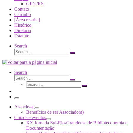
GIDJ/RS
Contato
Carrinho
[Área restrita]
Histórico
Diretoria
Estatuto
Search
Search
Search
…
Search
Search
Search
Search
…
Search
…
Menu
Associe-se
Benefícios de ser Associado(a)
Cursos e eventos
XX Jornada Sul-Rio-Grandense de Biblioteconomia e
Documentação