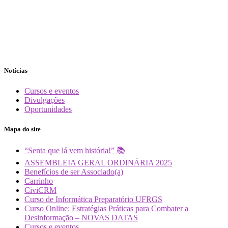
Notícias
Cursos e eventos
Divulgações
Oportunidades
Mapa do site
“Senta que lá vem história!” 📚
ASSEMBLEIA GERAL ORDINÁRIA 2025
Benefícios de ser Associado(a)
Carrinho
CiviCRM
Curso de Informática Preparatório UFRGS
Curso Online: Estratégias Práticas para Combater a
Desinformação – NOVAS DATAS
Cursos e eventos