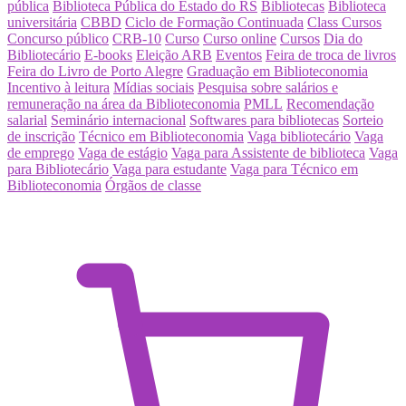
pública
Biblioteca Pública do Estado do RS
Bibliotecas
Biblioteca
universitária
CBBD
Ciclo de Formação Continuada
Class Cursos
Concurso público
CRB-10
Curso
Curso online
Cursos
Dia do
Bibliotecário
E-books
Eleição ARB
Eventos
Feira de troca de livros
Feira do Livro de Porto Alegre
Graduação em Biblioteconomia
Incentivo à leitura
Mídias sociais
Pesquisa sobre salários e
remuneração na área da Biblioteconomia
PMLL
Recomendação
salarial
Seminário internacional
Softwares para bibliotecas
Sorteio
de inscrição
Técnico em Biblioteconomia
Vaga bibliotecário
Vaga
de emprego
Vaga de estágio
Vaga para Assistente de biblioteca
Vaga
para Bibliotecário
Vaga para estudante
Vaga para Técnico em
Biblioteconomia
Órgãos de classe