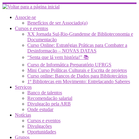
Skip
to
content
Associe-se
Benefícios de ser Associado(a)
Cursos e eventos
XX Jornada Sul-Rio-Grandense de Biblioteconomia e
Documentação
Curso Online: Estratégias Práticas para Combater a
Desinformação – NOVAS DATAS
“Senta que lá vem história!” 📚
Curso de Informática Preparatório UFRGS
Mini Curso Políticas Culturais e Escrita de projetos
Curso online: Bancos de Dados para Bibliotecários
1º Bibliotecas em Movimento: Entrelaçando Saberes
Serviços
Banco de talentos
Recomendação salarial
Divulgação pela ARB
Onde estudar
Notícias
Cursos e eventos
Divulgações
Oportunidades
Grupos