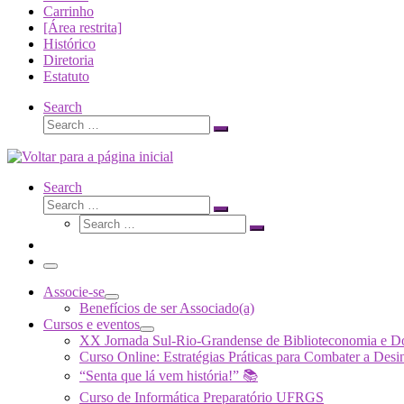
Carrinho
[Área restrita]
Histórico
Diretoria
Estatuto
Search
Search
Search
…
Search
Search
Search
Search
…
Search
…
Menu
Associe-se
Benefícios de ser Associado(a)
Cursos e eventos
XX Jornada Sul-Rio-Grandense de Biblioteconomia e 
Curso Online: Estratégias Práticas para Combater a 
“Senta que lá vem história!” 📚
Curso de Informática Preparatório UFRGS