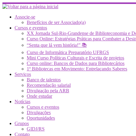
Skip
to
content
Associe-se
Benefícios de ser Associado(a)
Cursos e eventos
XX Jornada Sul-Rio-Grandense de Biblioteconomia e 
Curso Online: Estratégias Práticas para Combater a 
“Senta que lá vem história!” 📚
Curso de Informática Preparatório UFRGS
Mini Curso Políticas Culturais e Escrita de projetos
Curso online: Bancos de Dados para Bibliotecários
1º Bibliotecas em Movimento: Entrelaçando Saberes
Serviços
Banco de talentos
Recomendação salarial
Divulgação pela ARB
Onde estudar
Notícias
Cursos e eventos
Divulgações
Oportunidades
Grupos
GIDJ/RS
Contato