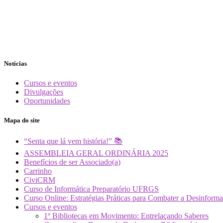
Notícias
Cursos e eventos
Divulgações
Oportunidades
Mapa do site
“Senta que lá vem história!” 📚
ASSEMBLEIA GERAL ORDINÁRIA 2025
Benefícios de ser Associado(a)
Carrinho
CiviCRM
Curso de Informática Preparatório UFRGS
Curso Online: Estratégias Práticas para Combater a Desin
Cursos e eventos
1º Bibliotecas em Movimento: Entrelaçando Saberes