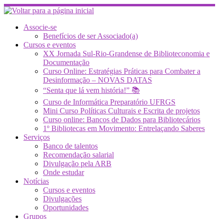
Skip
to
content
Associe-se
Benefícios de ser Associado(a)
Cursos e eventos
XX Jornada Sul-Rio-Grandense de Biblioteconomia e
Documentação
Curso Online: Estratégias Práticas para Combater a
Desinformação – NOVAS DATAS
“Senta que lá vem história!” 📚
Curso de Informática Preparatório UFRGS
Mini Curso Políticas Culturais e Escrita de projetos
Curso online: Bancos de Dados para Bibliotecários
1º Bibliotecas em Movimento: Entrelaçando Saberes
Serviços
Banco de talentos
Recomendação salarial
Divulgação pela ARB
Onde estudar
Notícias
Cursos e eventos
Divulgações
Oportunidades
Grupos