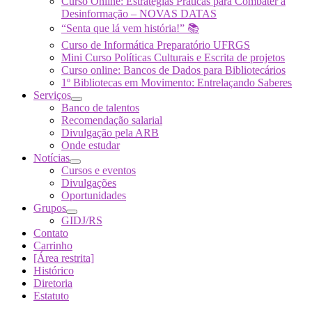
Curso Online: Estratégias Práticas para Combater a
Desinformação – NOVAS DATAS
“Senta que lá vem história!” 📚
Curso de Informática Preparatório UFRGS
Mini Curso Políticas Culturais e Escrita de projetos
Curso online: Bancos de Dados para Bibliotecários
1º Bibliotecas em Movimento: Entrelaçando Saberes
Serviços
Banco de talentos
Recomendação salarial
Divulgação pela ARB
Onde estudar
Notícias
Cursos e eventos
Divulgações
Oportunidades
Grupos
GIDJ/RS
Contato
Carrinho
[Área restrita]
Histórico
Diretoria
Estatuto