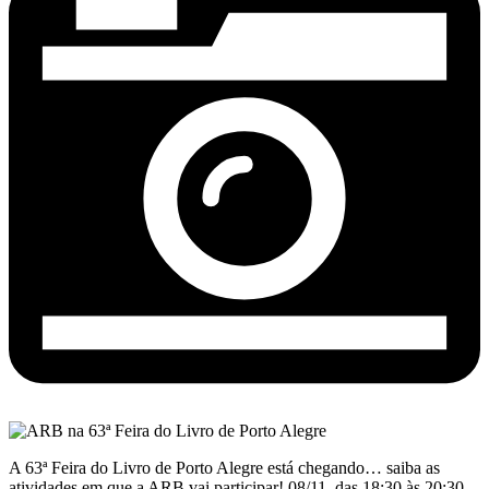
A 63ª Feira do Livro de Porto Alegre está chegando… saiba as
atividades em que a ARB vai participar! 08/11, das 18:30 às 20:30