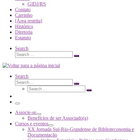
GIDJ/RS
Contato
Carrinho
[Área restrita]
Histórico
Diretoria
Estatuto
Search
Search
Search
…
Search
Search
Search
Search
…
Search
…
Menu
Associe-se
Benefícios de ser Associado(a)
Cursos e eventos
XX Jornada Sul-Rio-Grandense de Biblioteconomia e
Documentação