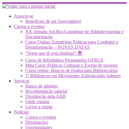
Skip
to
content
Associe-se
Benefícios de ser Associado(a)
Cursos e eventos
XX Jornada Sul-Rio-Grandense de Biblioteconomia e
Documentação
Curso Online: Estratégias Práticas para Combater a
Desinformação – NOVAS DATAS
“Senta que lá vem história!” 📚
Curso de Informática Preparatório UFRGS
Mini Curso Políticas Culturais e Escrita de projetos
Curso online: Bancos de Dados para Bibliotecários
1º Bibliotecas em Movimento: Entrelaçando Saberes
Serviços
Banco de talentos
Recomendação salarial
Divulgação pela ARB
Onde estudar
Livros a venda
Notícias
Cursos e eventos
Divulgações
Oportunidades