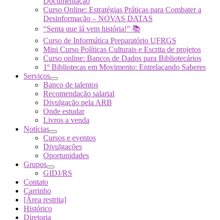
Documentação
Curso Online: Estratégias Práticas para Combater a
Desinformação – NOVAS DATAS
“Senta que lá vem história!” 📚
Curso de Informática Preparatório UFRGS
Mini Curso Políticas Culturais e Escrita de projetos
Curso online: Bancos de Dados para Bibliotecários
1º Bibliotecas em Movimento: Entrelaçando Saberes
Serviços
Banco de talentos
Recomendação salarial
Divulgação pela ARB
Onde estudar
Livros a venda
Notícias
Cursos e eventos
Divulgações
Oportunidades
Grupos
GIDJ/RS
Contato
Carrinho
[Área restrita]
Histórico
Diretoria