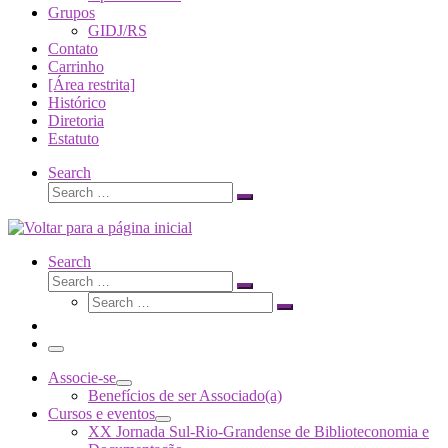
Grupos
GIDJ/RS
Contato
Carrinho
[Área restrita]
Histórico
Diretoria
Estatuto
Search
Search
Search
…
Search
Search
Search
Search
…
Search
…
Menu
Associe-se
Benefícios de ser Associado(a)
Cursos e eventos
XX Jornada Sul-Rio-Grandense de Biblioteconomia e