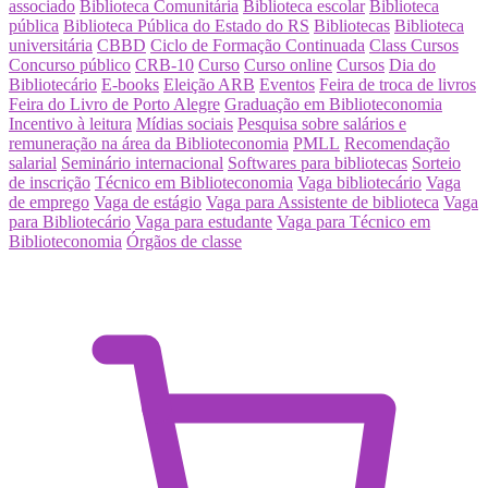
associado
Biblioteca Comunitária
Biblioteca escolar
Biblioteca
pública
Biblioteca Pública do Estado do RS
Bibliotecas
Biblioteca
universitária
CBBD
Ciclo de Formação Continuada
Class Cursos
Concurso público
CRB-10
Curso
Curso online
Cursos
Dia do
Bibliotecário
E-books
Eleição ARB
Eventos
Feira de troca de livros
Feira do Livro de Porto Alegre
Graduação em Biblioteconomia
Incentivo à leitura
Mídias sociais
Pesquisa sobre salários e
remuneração na área da Biblioteconomia
PMLL
Recomendação
salarial
Seminário internacional
Softwares para bibliotecas
Sorteio
de inscrição
Técnico em Biblioteconomia
Vaga bibliotecário
Vaga
de emprego
Vaga de estágio
Vaga para Assistente de biblioteca
Vaga
para Bibliotecário
Vaga para estudante
Vaga para Técnico em
Biblioteconomia
Órgãos de classe