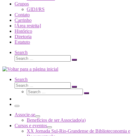
Grupos
GIDJ/RS
Contato
Carrinho
[Área restrita]
Histórico
Diretoria
Estatuto
Search
Search
Search
…
Search
Search
Search
Search
…
Search
…
Menu
Associe-se
Benefícios de ser Associado(a)
Cursos e eventos
XX Jornada Sul-Rio-Grandense de Biblioteconomia e