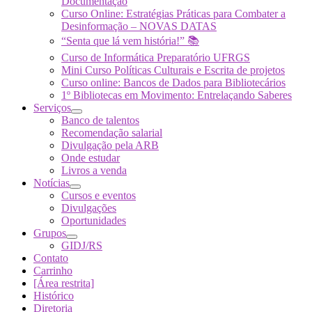
Documentação
Curso Online: Estratégias Práticas para Combater a
Desinformação – NOVAS DATAS
“Senta que lá vem história!” 📚
Curso de Informática Preparatório UFRGS
Mini Curso Políticas Culturais e Escrita de projetos
Curso online: Bancos de Dados para Bibliotecários
1º Bibliotecas em Movimento: Entrelaçando Saberes
Serviços
Banco de talentos
Recomendação salarial
Divulgação pela ARB
Onde estudar
Livros a venda
Notícias
Cursos e eventos
Divulgações
Oportunidades
Grupos
GIDJ/RS
Contato
Carrinho
[Área restrita]
Histórico
Diretoria