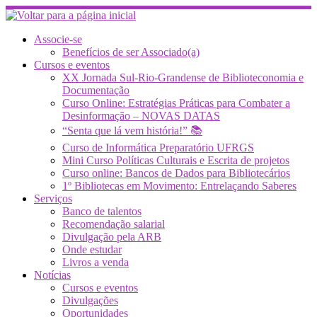
Skip
to
content
Associe-se
Benefícios de ser Associado(a)
Cursos e eventos
XX Jornada Sul-Rio-Grandense de Biblioteconomia e
Documentação
Curso Online: Estratégias Práticas para Combater a
Desinformação – NOVAS DATAS
“Senta que lá vem história!” 📚
Curso de Informática Preparatório UFRGS
Mini Curso Políticas Culturais e Escrita de projetos
Curso online: Bancos de Dados para Bibliotecários
1º Bibliotecas em Movimento: Entrelaçando Saberes
Serviços
Banco de talentos
Recomendação salarial
Divulgação pela ARB
Onde estudar
Livros a venda
Notícias
Cursos e eventos
Divulgações
Oportunidades