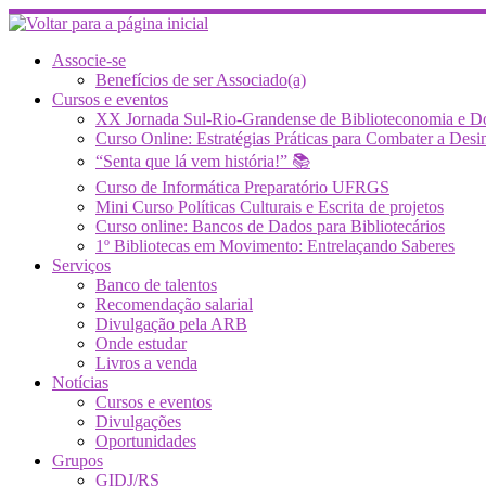
Skip
to
content
Associe-se
Benefícios de ser Associado(a)
Cursos e eventos
XX Jornada Sul-Rio-Grandense de Biblioteconomia e 
Curso Online: Estratégias Práticas para Combater a 
“Senta que lá vem história!” 📚
Curso de Informática Preparatório UFRGS
Mini Curso Políticas Culturais e Escrita de projetos
Curso online: Bancos de Dados para Bibliotecários
1º Bibliotecas em Movimento: Entrelaçando Saberes
Serviços
Banco de talentos
Recomendação salarial
Divulgação pela ARB
Onde estudar
Livros a venda
Notícias
Cursos e eventos
Divulgações
Oportunidades
Grupos
GIDJ/RS