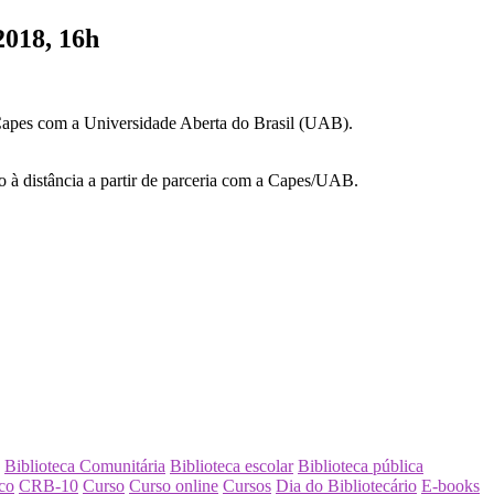
2018, 16h
a Capes com a Universidade Aberta do Brasil (UAB).
o à distância a partir de parceria com a Capes/UAB.
Biblioteca Comunitária
Biblioteca escolar
Biblioteca pública
co
CRB-10
Curso
Curso online
Cursos
Dia do Bibliotecário
E-books