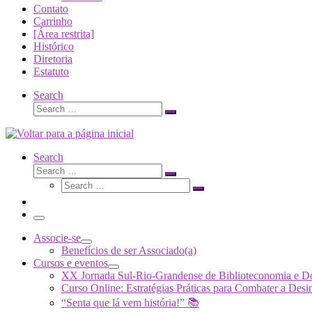
Contato
Carrinho
[Área restrita]
Histórico
Diretoria
Estatuto
Search
Search
Search
…
Search
Search
Search
Search
…
Search
…
Menu
Associe-se
Benefícios de ser Associado(a)
Cursos e eventos
XX Jornada Sul-Rio-Grandense de Biblioteconomia e 
Curso Online: Estratégias Práticas para Combater a 
“Senta que lá vem história!” 📚