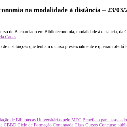
conomia na modalidade à distância – 23/03/
o curso de Bacharelado em Biblioteconomia, modalidade à distância, d
 da Capes
.
o de instituições que tenham o curso presencialmente e queiram ofertá-l
iação de Bibliotecas Universitárias pelo MEC
Benefício para associado
ia
CBBD
Ciclo de Formação Continuada
Class Cursos
Concurso públi