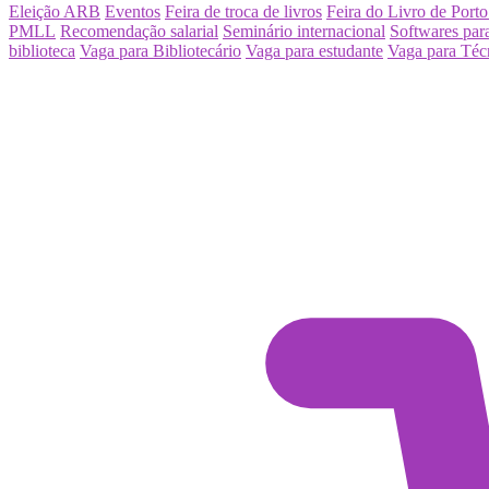
Eleição ARB
Eventos
Feira de troca de livros
Feira do Livro de Porto
PMLL
Recomendação salarial
Seminário internacional
Softwares para
biblioteca
Vaga para Bibliotecário
Vaga para estudante
Vaga para Téc