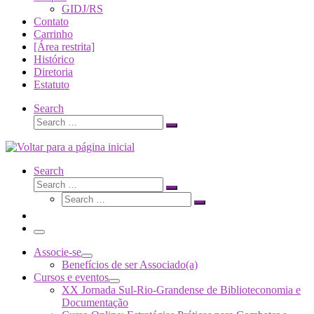
GIDJ/RS
Contato
Carrinho
[Área restrita]
Histórico
Diretoria
Estatuto
Search
Search
Search
…
Search
Search
Search
Search
…
Search
…
Menu
Associe-se
Benefícios de ser Associado(a)
Cursos e eventos
XX Jornada Sul-Rio-Grandense de Biblioteconomia e
Documentação