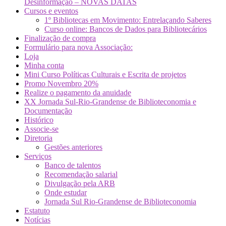
Desinformação – NOVAS DATAS
Cursos e eventos
1º Bibliotecas em Movimento: Entrelaçando Saberes
Curso online: Bancos de Dados para Bibliotecários
Finalização de compra
Formulário para nova Associação:
Loja
Minha conta
Mini Curso Políticas Culturais e Escrita de projetos
Promo Novembro 20%
Realize o pagamento da anuidade
XX Jornada Sul-Rio-Grandense de Biblioteconomia e
Documentação
Histórico
Associe-se
Diretoria
Gestões anteriores
Serviços
Banco de talentos
Recomendação salarial
Divulgação pela ARB
Onde estudar
Jornada Sul Rio-Grandense de Biblioteconomia
Estatuto
Notícias