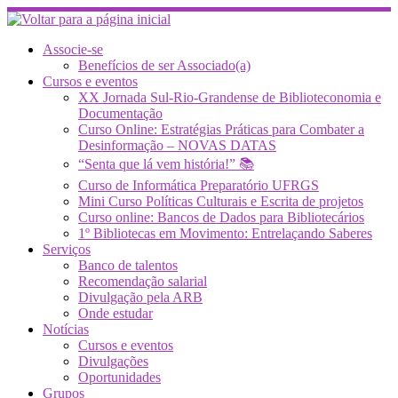
Skip
to
content
Associe-se
Benefícios de ser Associado(a)
Cursos e eventos
XX Jornada Sul-Rio-Grandense de Biblioteconomia e
Documentação
Curso Online: Estratégias Práticas para Combater a
Desinformação – NOVAS DATAS
“Senta que lá vem história!” 📚
Curso de Informática Preparatório UFRGS
Mini Curso Políticas Culturais e Escrita de projetos
Curso online: Bancos de Dados para Bibliotecários
1º Bibliotecas em Movimento: Entrelaçando Saberes
Serviços
Banco de talentos
Recomendação salarial
Divulgação pela ARB
Onde estudar
Notícias
Cursos e eventos
Divulgações
Oportunidades
Grupos