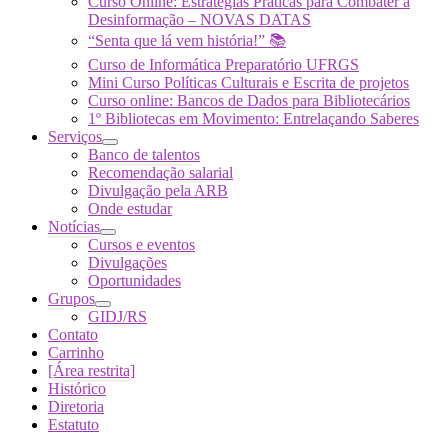
Curso Online: Estratégias Práticas para Combater a
Desinformação – NOVAS DATAS
“Senta que lá vem história!” 📚
Curso de Informática Preparatório UFRGS
Mini Curso Políticas Culturais e Escrita de projetos
Curso online: Bancos de Dados para Bibliotecários
1º Bibliotecas em Movimento: Entrelaçando Saberes
Serviços
Banco de talentos
Recomendação salarial
Divulgação pela ARB
Onde estudar
Notícias
Cursos e eventos
Divulgações
Oportunidades
Grupos
GIDJ/RS
Contato
Carrinho
[Área restrita]
Histórico
Diretoria
Estatuto