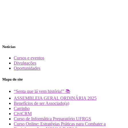
Notícias
Cursos e eventos
Divulgações
Oportunidades
Mapa do site
“Senta que lá vem história!” 📚
ASSEMBLEIA GERAL ORDINÁRIA 2025
Benefícios de ser Associado(a)
Carrinho
CiviCRM
Curso de Informática Preparatório UFRGS
Curso Online: Estratégias Práticas para Combater a