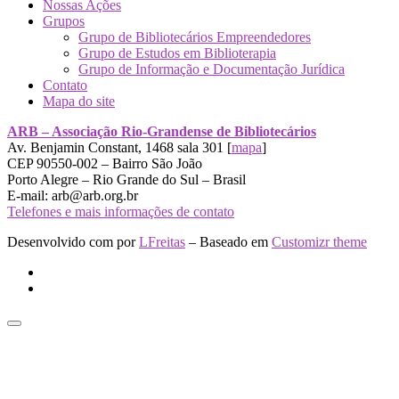
Nossas Ações
Grupos
Grupo de Bibliotecários Empreendedores
Grupo de Estudos em Biblioterapia
Grupo de Informação e Documentação Jurídica
Contato
Mapa do site
ARB – Associação Rio-Grandense de Bibliotecários
Av. Benjamin Constant, 1468 sala 301 [
mapa
]
CEP 90550-002 – Bairro São João
Porto Alegre – Rio Grande do Sul – Brasil
E-mail: arb@arb.org.br
Telefones e mais informações de contato
Desenvolvido com
por
LFreitas
– Baseado em
Customizr theme