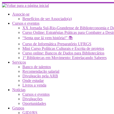
Skip
to
content
Associe-se
Benefícios de ser Associado(a)
Cursos e eventos
XX Jornada Sul-Rio-Grandense de Biblioteconomia e 
Curso Online: Estratégias Práticas para Combater a 
“Senta que lá vem história!” 📚
Curso de Informática Preparatório UFRGS
Mini Curso Políticas Culturais e Escrita de projetos
Curso online: Bancos de Dados para Bibliotecários
1º Bibliotecas em Movimento: Entrelaçando Saberes
Serviços
Banco de talentos
Recomendação salarial
Divulgação pela ARB
Onde estudar
Livros a venda
Notícias
Cursos e eventos
Divulgações
Oportunidades
Grupos
GIDJ/RS