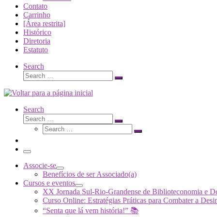
Contato
Carrinho
[Área restrita]
Histórico
Diretoria
Estatuto
Search
Search
Search
…
Search
Search
Search
Search
…
Search
…
Menu
Associe-se
Benefícios de ser Associado(a)
Cursos e eventos
XX Jornada Sul-Rio-Grandense de Biblioteconomia e 
Curso Online: Estratégias Práticas para Combater a 
“Senta que lá vem história!” 📚