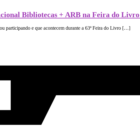
acional Bibliotecas + ARB na Feira do Livr
ou participando e que acontecem durante a 63ª Feira do Livro […]