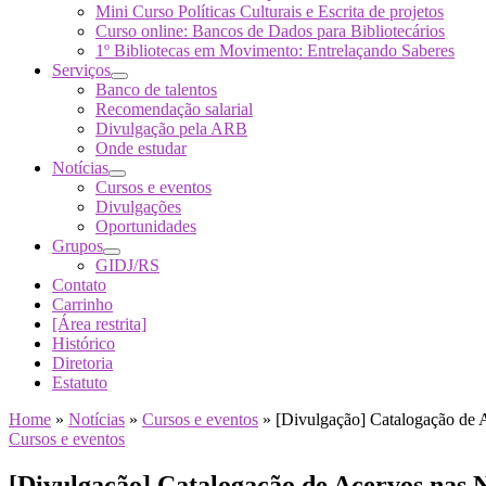
Mini Curso Políticas Culturais e Escrita de projetos
Curso online: Bancos de Dados para Bibliotecários
1º Bibliotecas em Movimento: Entrelaçando Saberes
Serviços
Banco de talentos
Recomendação salarial
Divulgação pela ARB
Onde estudar
Notícias
Cursos e eventos
Divulgações
Oportunidades
Grupos
GIDJ/RS
Contato
Carrinho
[Área restrita]
Histórico
Diretoria
Estatuto
Home
»
Notícias
»
Cursos e eventos
»
[Divulgação] Catalogação de 
Cursos e eventos
[Divulgação] Catalogação de Acervos nas 