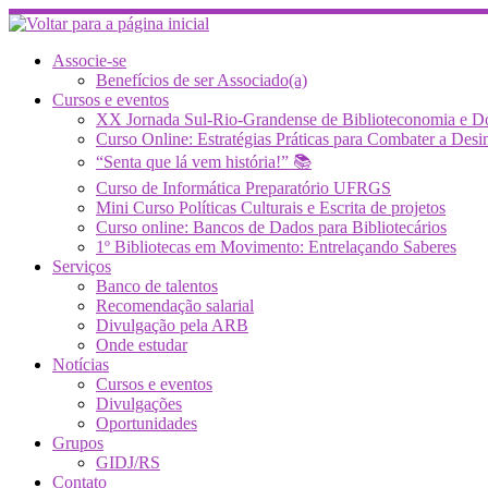
Skip
to
content
Associe-se
Benefícios de ser Associado(a)
Cursos e eventos
XX Jornada Sul-Rio-Grandense de Biblioteconomia e 
Curso Online: Estratégias Práticas para Combater a 
“Senta que lá vem história!” 📚
Curso de Informática Preparatório UFRGS
Mini Curso Políticas Culturais e Escrita de projetos
Curso online: Bancos de Dados para Bibliotecários
1º Bibliotecas em Movimento: Entrelaçando Saberes
Serviços
Banco de talentos
Recomendação salarial
Divulgação pela ARB
Onde estudar
Notícias
Cursos e eventos
Divulgações
Oportunidades
Grupos
GIDJ/RS
Contato