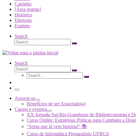
Carrinho
[Área restrita]
Histórico
Diretoria
Estatuto
Search
Search
Search
…
Search
Search
Search
Search
…
Search
…
Menu
Associe-se
Benefícios de ser Associado(a)
Cursos e eventos
XX Jornada Sul-Rio-Grandense de Biblioteconomia e 
Curso Online: Estratégias Práticas para Combater a 
“Senta que lá vem história!” 📚
Curso de Informática Preparatório UFRGS